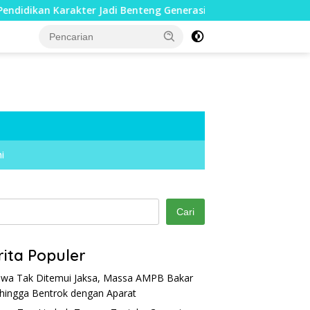
ter Jadi Benteng Generasi Muda
Cegah Warga Terjatuh,
i
Cari
rita Populer
wa Tak Ditemui Jaksa, Massa AMPB Bakar
hingga Bentrok dengan Aparat