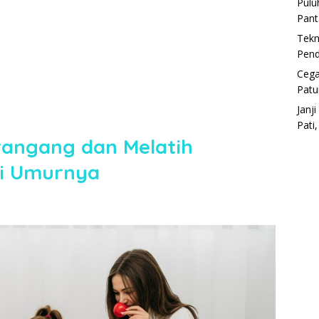
Pulu
Pant
Tekn
Pend
Cega
Patu
Janj
Pati
rangang dan Melatih
i Umurnya