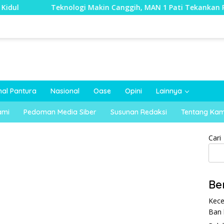
knologi Makin Canggih, MAN 1 Pati Tekankan Pendidikan Karak
nal Pantura
Nasional
Oase
Opini
Lainnya
ami
Pedoman Media Siber
Susunan Redaksi
Tentang Kam
Cari
Be
Kece
Ban 