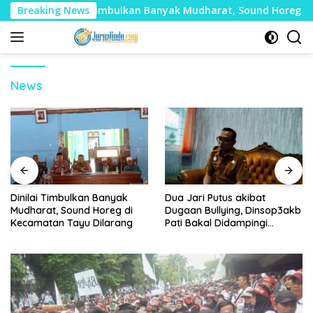
Langsung
Breaking News
Dinilai Timbulkan Banyak Mudharat, Sound Horeg di Ke
ke
konten
News
Dinilai Timbulkan Banyak
Dua Jari Putus akibat
Mudharat, Sound Horeg di
Dugaan Bullying, Dinsop3akb
Kecamatan Tayu Dilarang
Pati Bakal Didampingi
Psikolog hingga Kasus
Tuntas