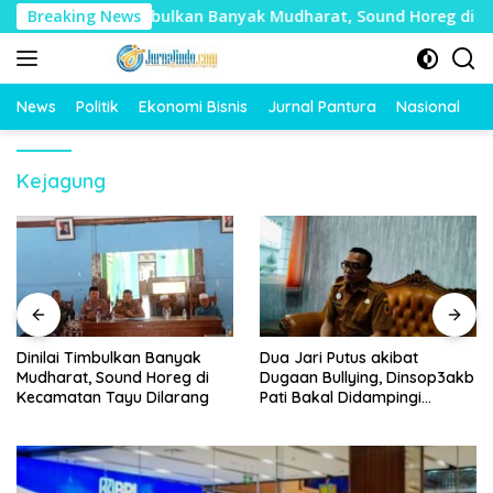
Langsung
Breaking News
Dinilai Timbulkan Banyak Mudharat, Sound Horeg di Kecam
ke
konten
News
Politik
Ekonomi Bisnis
Jurnal Pantura
Nasional
O
Kejagung
Dinilai Timbulkan Banyak
Dua Jari Putus akibat
Mudharat, Sound Horeg di
Dugaan Bullying, Dinsop3akb
Kecamatan Tayu Dilarang
Pati Bakal Didampingi
Psikolog hingga Kasus
Tuntas