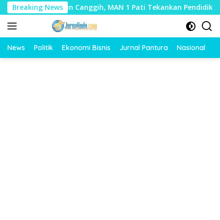
Langsung
nologi Makin Canggih, MAN 1 Pati Tekankan Pendidikan Karakte
Breaking News
ke
konten
News
Politik
Ekonomi Bisnis
Jurnal Pantura
Nasional
O