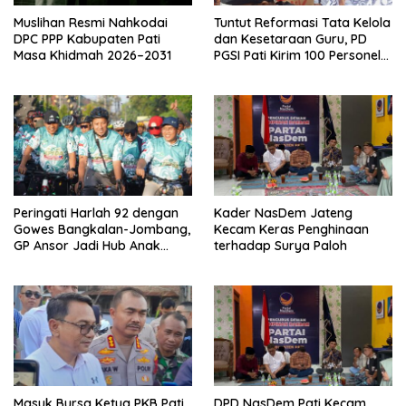
Muslihan Resmi Nahkodai
Tuntut Reformasi Tata Kelola
DPC PPP Kabupaten Pati
dan Kesetaraan Guru, PD
Masa Khidmah 2026–2031
PGSI Pati Kirim 100 Personel
Serbu Gedung DPR RI
Peringati Harlah 92 dengan
Kader NasDem Jateng
Gowes Bangkalan-Jombang,
Kecam Keras Penghinaan
GP Ansor Jadi Hub Anak
terhadap Surya Paloh
Muda Jelajahi Sejarah Ulama
Masuk Bursa Ketua PKB Pati,
DPD NasDem Pati Kecam