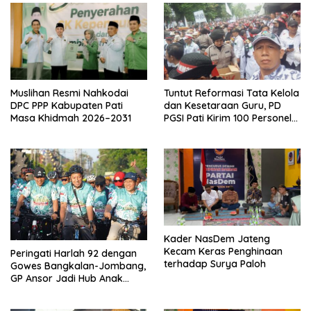
Muslihan Resmi Nahkodai
Tuntut Reformasi Tata Kelola
DPC PPP Kabupaten Pati
dan Kesetaraan Guru, PD
Masa Khidmah 2026–2031
PGSI Pati Kirim 100 Personel
Serbu Gedung DPR RI
Kader NasDem Jateng
Kecam Keras Penghinaan
Peringati Harlah 92 dengan
terhadap Surya Paloh
Gowes Bangkalan-Jombang,
GP Ansor Jadi Hub Anak
Muda Jelajahi Sejarah Ulama