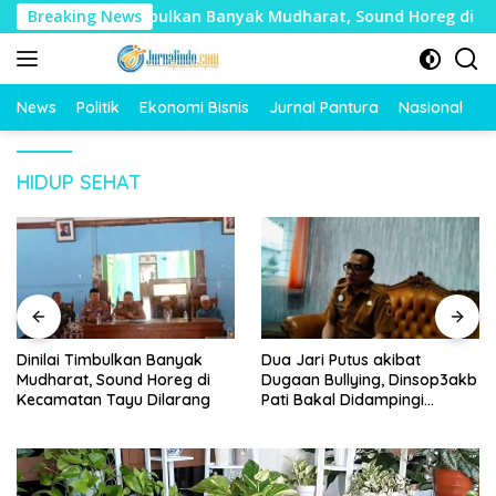
Langsung
Breaking News
Dinilai Timbulkan Banyak Mudharat, Sound Horeg di Keca
ke
konten
News
Politik
Ekonomi Bisnis
Jurnal Pantura
Nasional
O
HIDUP SEHAT
Dinilai Timbulkan Banyak
Dua Jari Putus akibat
Mudharat, Sound Horeg di
Dugaan Bullying, Dinsop3akb
Kecamatan Tayu Dilarang
Pati Bakal Didampingi
Psikolog hingga Kasus
Tuntas