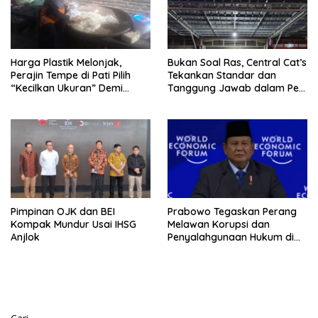
Harga Plastik Melonjak,
Bukan Soal Ras, Central Cat’s
Perajin Tempe di Pati Pilih
Tekankan Standar dan
“Kecilkan Ukuran” Demi
Tanggung Jawab dalam Pet
Bertahan
Care
Pimpinan OJK dan BEI
Prabowo Tegaskan Perang
Kompak Mundur Usai IHSG
Melawan Korupsi dan
Anjlok
Penyalahgunaan Hukum di
Sektor SDA di WEF Davos