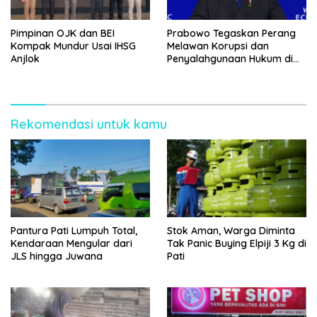
Pimpinan OJK dan BEI
Prabowo Tegaskan Perang
Kompak Mundur Usai IHSG
Melawan Korupsi dan
Anjlok
Penyalahgunaan Hukum di
Sektor SDA di WEF Davos
Rekomendasi untuk kamu
Pantura Pati Lumpuh Total,
Stok Aman, Warga Diminta
Kendaraan Mengular dari
Tak Panic Buying Elpiji 3 Kg di
JLS hingga Juwana
Pati