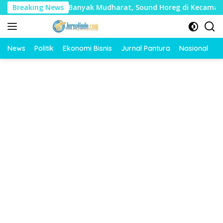
Langsung
i Timbulkan Banyak Mudharat, Sound Horeg di Kecamatan Tayu
Breaking News
ke
konten
News
Politik
Ekonomi Bisnis
Jurnal Pantura
Nasional
O