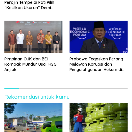
Care
Perajin Tempe di Pati Pilih
“Kecilkan Ukuran” Demi
Bertahan
Pimpinan OJK dan BEI
Prabowo Tegaskan Perang
Kompak Mundur Usai IHSG
Melawan Korupsi dan
Anjlok
Penyalahgunaan Hukum di
Sektor SDA di WEF Davos
Rekomendasi untuk kamu