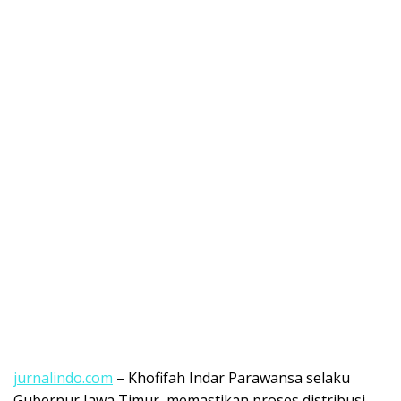
jurnalindo.com
– Khofifah Indar Parawansa selaku
Gubernur Jawa Timur, memastikan proses distribusi