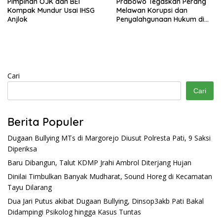
Pimpinan OJK dan BEI
Prabowo Tegaskan Perang
Kompak Mundur Usai IHSG
Melawan Korupsi dan
Anjlok
Penyalahgunaan Hukum di
Sektor SDA di WEF Davos
Cari
Cari
Berita Populer
Dugaan Bullying MTs di Margorejo Diusut Polresta Pati, 9 Saksi
Diperiksa
Baru Dibangun, Talut KDMP Jrahi Ambrol Diterjang Hujan
Dinilai Timbulkan Banyak Mudharat, Sound Horeg di Kecamatan
Tayu Dilarang
Dua Jari Putus akibat Dugaan Bullying, Dinsop3akb Pati Bakal
Didampingi Psikolog hingga Kasus Tuntas