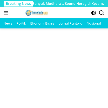
Langsung
i Timbulkan Banyak Mudharat, Sound Horeg di Kecamatan Tayu 
Breaking News
ke
konten
News
Politik
Ekonomi Bisnis
Jurnal Pantura
Nasional
O