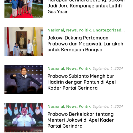
Jadi Juru Kampanye untuk Luthfi-
Gus Yasin
Nasional
,
News
,
Politik
,
Uncategorized
Oktober 2, 2024
Jokowi Dukung Pertemuan
Prabowo dan Megawati: Langkah
untuk Kemajuan Bangsa
Nasional
,
News
,
Politik
September 1, 2024
Prabowo Subianto Menghibur
Hadirin dengan Pantun di Apel
Kader Partai Gerindra
Nasional
,
News
,
Politik
September 1, 2024
Prabowo Berkelakar tentang
Menteri Jokowi di Apel Kader
Partai Gerindra