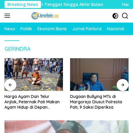
Langsung
an DPRD, Diberi Tenggat hingga Akhir Bulan
Breaking News
Harga Aya
ke
konten
News
Politik
Ekonomi Bisnis
Jurnal Pantura
Nasional
O
GERINDRA
Harga Ayam Dan Telur
Dugaan Bullying MTs di
Anjlok, Peternak Pati Makan
Margorejo Diusut Polresta
Ayam Hidup di Depan
Pati, 9 Saksi Diperiksa
Pendopo