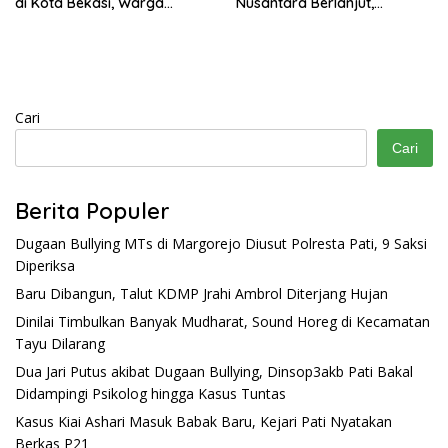
di Kota Bekasi, Warga
Nusantara Berlanjut,
Diminta Tetap Waspada
Anggaran Rp48,8 Triliun
untuk 2025-2029
Cari
Cari
Berita Populer
Dugaan Bullying MTs di Margorejo Diusut Polresta Pati, 9 Saksi
Diperiksa
Baru Dibangun, Talut KDMP Jrahi Ambrol Diterjang Hujan
Dinilai Timbulkan Banyak Mudharat, Sound Horeg di Kecamatan
Tayu Dilarang
Dua Jari Putus akibat Dugaan Bullying, Dinsop3akb Pati Bakal
Didampingi Psikolog hingga Kasus Tuntas
Kasus Kiai Ashari Masuk Babak Baru, Kejari Pati Nyatakan
Berkas P21