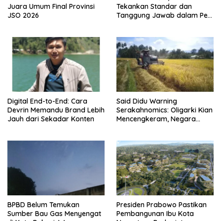
Juara Umum Final Provinsi
Tekankan Standar dan
JSO 2026
Tanggung Jawab dalam Pet
Care
Digital End-to-End: Cara
Said Didu Warning
Devrin Memandu Brand Lebih
Serakahnomics: Oligarki Kian
Jauh dari Sekadar Konten
Mencengkeram, Negara
Diminta Bergerak Lebih
Berani
BPBD Belum Temukan
Presiden Prabowo Pastikan
Sumber Bau Gas Menyengat
Pembangunan Ibu Kota