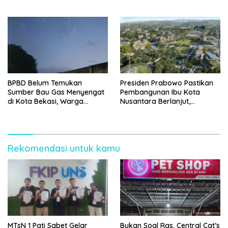
Diminta Bergerak Lebih
Berani
BPBD Belum Temukan
Presiden Prabowo Pastikan
Sumber Bau Gas Menyengat
Pembangunan Ibu Kota
di Kota Bekasi, Warga
Nusantara Berlanjut,
Diminta Tetap Waspada
Anggaran Rp48,8 Triliun
untuk 2025-2029
Rekomendasi untuk kamu
MTsN 1 Pati Sabet Gelar
Bukan Soal Ras, Central Cat’s