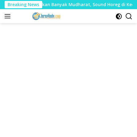
Langsung
nilai Timbulkan Banyak Mudharat, Sound Horeg di Kecamatan 
Breaking News
ke
konten