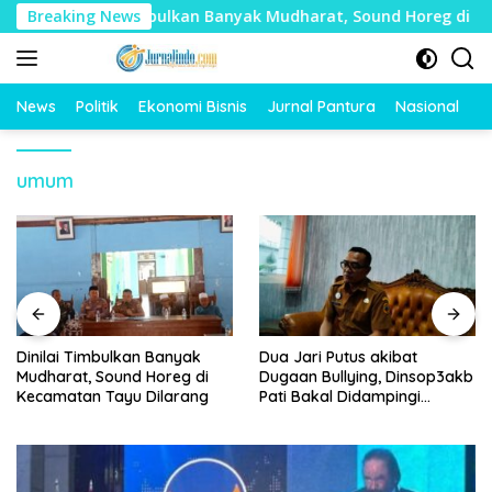
Langsung
Dinilai Timbulkan Banyak Mudharat, Sound Horeg di Kecam
Breaking News
ke
konten
News
Politik
Ekonomi Bisnis
Jurnal Pantura
Nasional
O
umum
Dinilai Timbulkan Banyak
Dua Jari Putus akibat
Mudharat, Sound Horeg di
Dugaan Bullying, Dinsop3akb
Kecamatan Tayu Dilarang
Pati Bakal Didampingi
Psikolog hingga Kasus
Tuntas