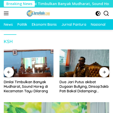
Langsung
an
Breaking News
Dinilai Timbulkan Banyak Mudharat, Sound Horeg d
ke
konten
News
Politik
Ekonomi Bisnis
Jurnal Pantura
Nasional
O
KSH
Dinilai Timbulkan Banyak
Dua Jari Putus akibat
Mudharat, Sound Horeg di
Dugaan Bullying, Dinsop3akb
Kecamatan Tayu Dilarang
Pati Bakal Didampingi
Psikolog hingga Kasus
Tuntas