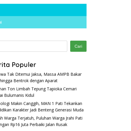
i
Cari
rita Populer
wa Tak Ditemui Jaksa, Massa AMPB Bakar
hingga Bentrok dengan Aparat
han Ton Limbah Tepung Tapioka Cemari
Juara Pra POPDA Zona III
Program AKU SADAR Pati
K
ai Bulumanis Kidul
g 2026, Taklukkan Tuan
Disiapkan Tekan Penggunaan
M
h Kudus Lewat Adu
Motor oleh Pelajar
B
ologi Makin Canggih, MAN 1 Pati Tekankan
ti
idikan Karakter Jadi Benteng Generasi Muda
h Warga Terjatuh, Puluhan Warga Jrahi Pati
ngan Rp16 Juta Perbaiki Jalan Rusak