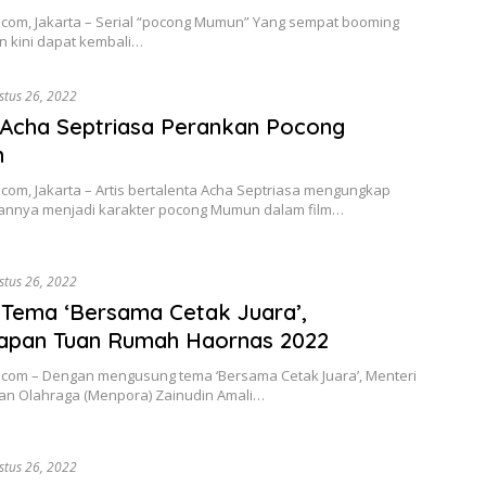
o.com, Jakarta – Serial “pocong Mumun” Yang sempat booming
n kini dapat kembali…
stus 26, 2022
 Acha Septriasa Perankan Pocong
n
.com, Jakarta – Artis bertalenta Acha Septriasa mengungkap
nnya menjadi karakter pocong Mumun dalam film…
stus 26, 2022
Tema ‘Bersama Cetak Juara’,
papan Tuan Rumah Haornas 2022
o.com – Dengan mengusung tema ‘Bersama Cetak Juara’, Menteri
n Olahraga (Menpora) Zainudin Amali…
stus 26, 2022