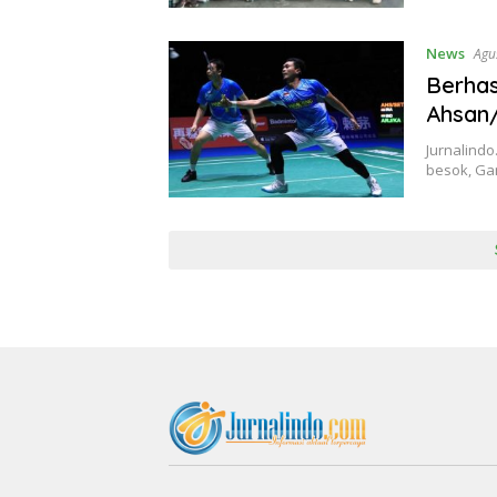
News
Agu
Berhas
Ahsan
Jurnalindo
besok, G