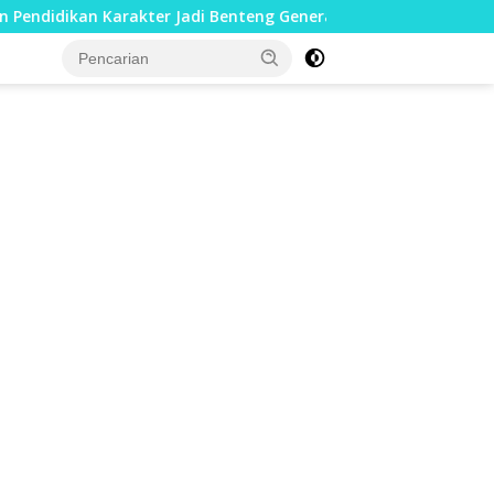
 Karakter Jadi Benteng Generasi Muda
Cegah Warga Ter