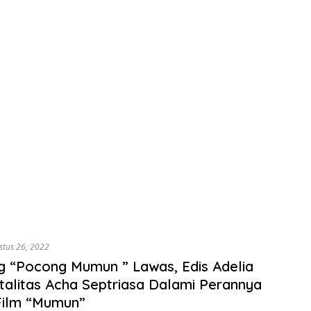
stus 26, 2022
g “Pocong Mumun ” Lawas, Edis Adelia
otalitas Acha Septriasa Dalami Perannya
Film “Mumun”