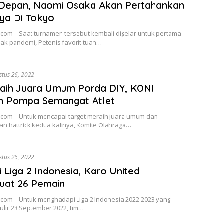
 Depan, Naomi Osaka Akan Pertahankan
ya Di Tokyo
.com – Saat turnamen tersebut kembali digelar untuk pertama
jak pandemi, Petenis favorit tuan…
stus 26, 2022
Raih Juara Umum Porda DIY, KONI
n Pompa Semangat Atlet
o.com – Untuk mencapai target meraih juara umum dan
an hattrick kedua kalinya, Komite Olahraga…
stus 26, 2022
 Liga 2 Indonesia, Karo United
uat 26 Pemain
.com – Untuk menghadapi Liga 2 Indonesia 2022-2023 yang
ulir 28 September 2022, tim…