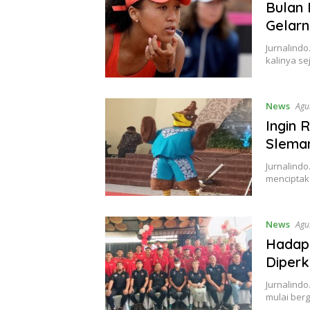
Bulan
Gelarn
Jurnalindo
kalinya se
News
Agu
Ingin 
Slema
Jurnalind
menciptak
News
Agu
Hadapi
Diperk
Jurnalindo
mulai berg