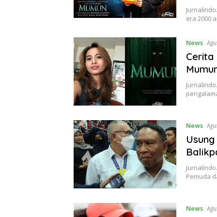
Jurnalind
era 2000 a
News
Agu
Cerita
Mumu
Jurnalindo
pengalama
News
Agu
Usung 
Balik
Jurnalind
Pemuda da
News
Agu