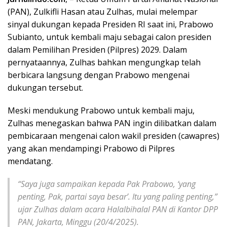
(PAN), Zulkifli Hasan atau Zulhas, mulai melempar
sinyal dukungan kepada Presiden RI saat ini, Prabowo
Subianto, untuk kembali maju sebagai calon presiden
dalam Pemilihan Presiden (Pilpres) 2029. Dalam
pernyataannya, Zulhas bahkan mengungkap telah
berbicara langsung dengan Prabowo mengenai
dukungan tersebut.
Meski mendukung Prabowo untuk kembali maju,
Zulhas menegaskan bahwa PAN ingin dilibatkan dalam
pembicaraan mengenai calon wakil presiden (cawapres)
yang akan mendampingi Prabowo di Pilpres
mendatang.
“Saya juga sampaikan kepada Pak Prabowo, ‘yang
penting, Pak, partai saya besar’. Itu yang paling penting,”
ujar Zulhas dalam acara Halalbihalal PAN di Kantor DPP
PAN, Jakarta, Minggu (20/4/2025).