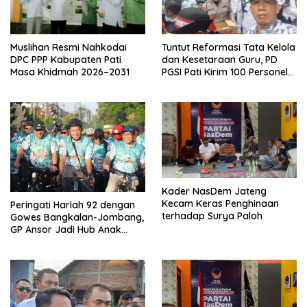
Muslihan Resmi Nahkodai
Tuntut Reformasi Tata Kelola
DPC PPP Kabupaten Pati
dan Kesetaraan Guru, PD
Masa Khidmah 2026–2031
PGSI Pati Kirim 100 Personel
Serbu Gedung DPR RI
Kader NasDem Jateng
Kecam Keras Penghinaan
Peringati Harlah 92 dengan
terhadap Surya Paloh
Gowes Bangkalan-Jombang,
GP Ansor Jadi Hub Anak
Muda Jelajahi Sejarah Ulama