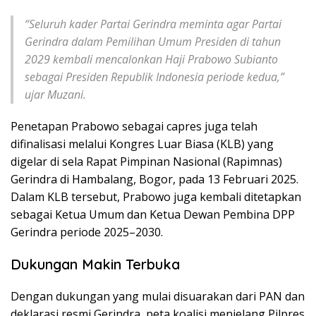
“Seluruh kader Partai Gerindra meminta agar Partai
Gerindra dalam Pemilihan Umum Presiden di tahun
2029 kembali mencalonkan Haji Prabowo Subianto
sebagai Presiden Republik Indonesia periode kedua,”
ujar Muzani.
Penetapan Prabowo sebagai capres juga telah
difinalisasi melalui Kongres Luar Biasa (KLB) yang
digelar di sela Rapat Pimpinan Nasional (Rapimnas)
Gerindra di Hambalang, Bogor, pada 13 Februari 2025.
Dalam KLB tersebut, Prabowo juga kembali ditetapkan
sebagai Ketua Umum dan Ketua Dewan Pembina DPP
Gerindra periode 2025–2030.
Dukungan Makin Terbuka
Dengan dukungan yang mulai disuarakan dari PAN dan
deklarasi resmi Gerindra, peta koalisi menjelang Pilpres