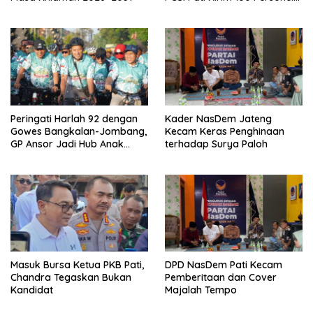
Serbu Gedung DPR RI
Peringati Harlah 92 dengan
Kader NasDem Jateng
Gowes Bangkalan-Jombang,
Kecam Keras Penghinaan
GP Ansor Jadi Hub Anak
terhadap Surya Paloh
Muda Jelajahi Sejarah Ulama
Masuk Bursa Ketua PKB Pati,
DPD NasDem Pati Kecam
Chandra Tegaskan Bukan
Pemberitaan dan Cover
Kandidat
Majalah Tempo