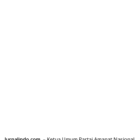
Jurnalindo.com
, – Ketua Umum Partai Amanat Nasional