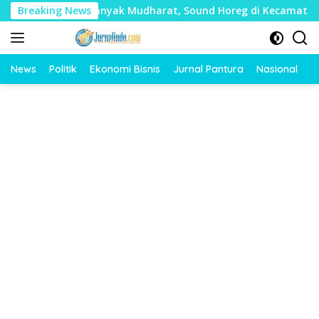
Langsung
Timbulkan Banyak Mudharat, Sound Horeg di Kecamatan Tayu Di
Breaking News
ke
konten
News
Politik
Ekonomi Bisnis
Jurnal Pantura
Nasional
O