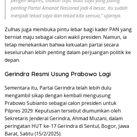
pengen wapres, silakan saja. Buat saya yang paling
penting Partai Amanat Nasional jadi 4 besar, itu sudah
menjadi tekad saya dan tekad kita semua,” ujarnya.
Zulhas juga membuka pintu lebar bagi kader PAN yang
berniat maju sebagai calon wakil presiden. Namun, ia
tetap menekankan bahwa kekuatan partai secara
keseluruhan lebih penting dalam perjuangan politik ke
depan.
Gerindra Resmi Usung Prabowo Lagi
Sementara itu, Partai Gerindra telah lebih dulu
mengambil sikap dengan kembali mengusung
Prabowo Subianto sebagai calon presiden untuk
Pilpres 2029. Keputusan tersebut diumumkan oleh
Sekretaris Jenderal Gerindra, Ahmad Muzani, dalam
peringatan HUT ke-17 Gerindra di Sentul, Bogor, Jawa
Barat, Sabtu (15/2/2025).