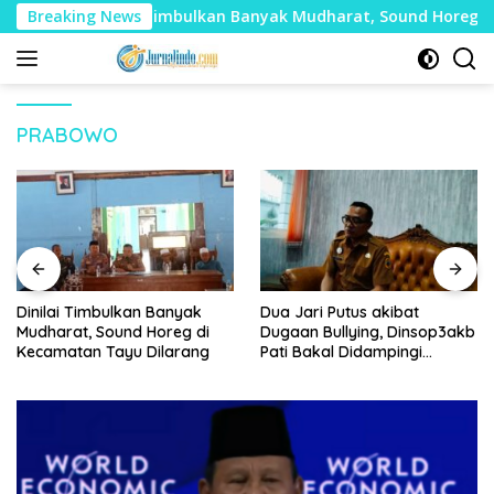
Langsung
Breaking News
Dinilai Timbulkan Banyak Mudharat, Sound Horeg di Ke
ke
konten
PRABOWO
Dinilai Timbulkan Banyak
Dua Jari Putus akibat
Mudharat, Sound Horeg di
Dugaan Bullying, Dinsop3akb
Kecamatan Tayu Dilarang
Pati Bakal Didampingi
Psikolog hingga Kasus
Tuntas