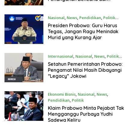
Kesiapan Libur Akhir Tahun
Nasional
,
News
,
Pendidikan
,
Politik
Desember 1, 2025
Presiden Prabowo: Guru Harus
Tegas, Jangan Ragu Menindak
Murid yang Kurang Ajar
Internasional
,
Nasional
,
News
,
Politik
Desember 1, 2025
Setahun Pemerintahan Prabowo:
Pengamat Nilai Masih Dibayangi
“Legacy” Jokowi
Ekonomi Bisnis
,
Nasional
,
News
,
Pendidikan
,
Politik
Desember 1, 2025
Klaim Prabowo Minta Pejabat Tak
Mengganggu Purbaya Yudhi
Sadewa Keliru