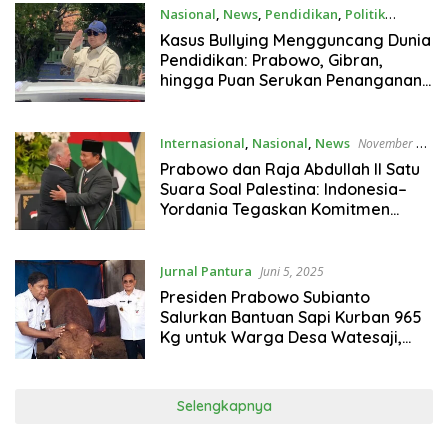
Nasional
,
News
,
Pendidikan
,
Politik
November 19, 2025
Kasus Bullying Mengguncang Dunia
Pendidikan: Prabowo, Gibran,
hingga Puan Serukan Penanganan
Serius
Internasional
,
Nasional
,
News
November 15,
2025
Prabowo dan Raja Abdullah II Satu
Suara Soal Palestina: Indonesia–
Yordania Tegaskan Komitmen
Kemerdekaan Palestina
Jurnal Pantura
Juni 5, 2025
Presiden Prabowo Subianto
Salurkan Bantuan Sapi Kurban 965
Kg untuk Warga Desa Watesaji,
Pati
Selengkapnya