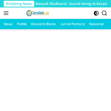
Langsung
lai Timbulkan Banyak Mudharat, Sound Horeg di Kecamatan Tay
Breaking News
ke
konten
News
Politik
Ekonomi Bisnis
Jurnal Pantura
Nasional
O