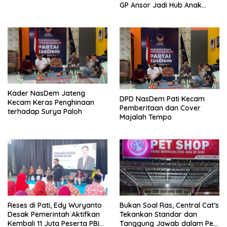
Serbu Gedung DPR RI
GP Ansor Jadi Hub Anak
Muda Jelajahi Sejarah Ulama
Kader NasDem Jateng
DPD NasDem Pati Kecam
Kecam Keras Penghinaan
Pemberitaan dan Cover
terhadap Surya Paloh
Majalah Tempo
Reses di Pati, Edy Wuryanto
Bukan Soal Ras, Central Cat’s
Desak Pemerintah Aktifkan
Tekankan Standar dan
Kembali 11 Juta Peserta PBI
Tanggung Jawab dalam Pet