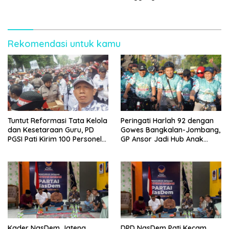
BPJS
Care
Rekomendasi untuk kamu
Tuntut Reformasi Tata Kelola
Peringati Harlah 92 dengan
dan Kesetaraan Guru, PD
Gowes Bangkalan-Jombang,
PGSI Pati Kirim 100 Personel
GP Ansor Jadi Hub Anak
Serbu Gedung DPR RI
Muda Jelajahi Sejarah Ulama
Kader NasDem Jateng
DPD NasDem Pati Kecam