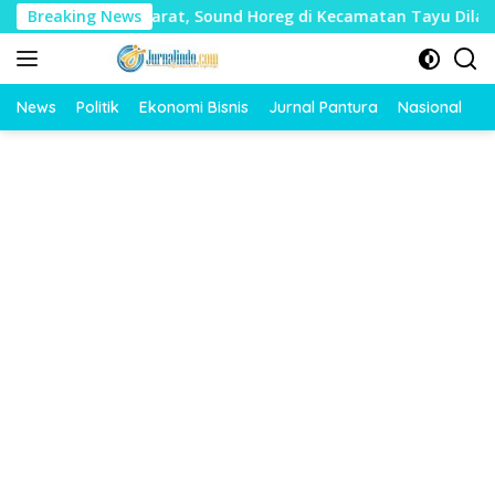
Langsung
yak Mudharat, Sound Horeg di Kecamatan Tayu Dilarang
Breaking News
ke
konten
News
Politik
Ekonomi Bisnis
Jurnal Pantura
Nasional
O