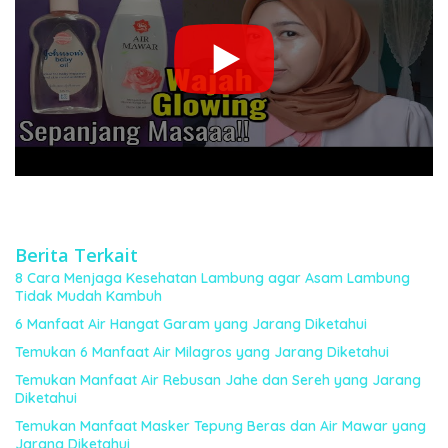
Berita Terkait
8 Cara Menjaga Kesehatan Lambung agar Asam Lambung
Tidak Mudah Kambuh
6 Manfaat Air Hangat Garam yang Jarang Diketahui
Temukan 6 Manfaat Air Milagros yang Jarang Diketahui
Temukan Manfaat Air Rebusan Jahe dan Sereh yang Jarang
Diketahui
Temukan Manfaat Masker Tepung Beras dan Air Mawar yang
Jarang Diketahui