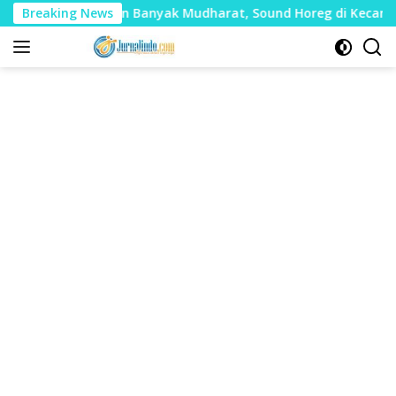
Langsung
lai Timbulkan Banyak Mudharat, Sound Horeg di Kecamatan Tay
Breaking News
ke
konten