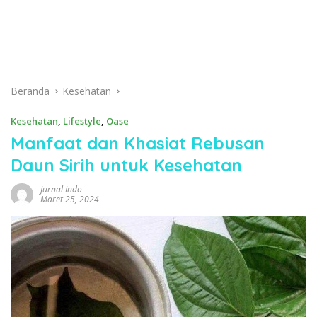
Beranda
Kesehatan
Kesehatan
,
Lifestyle
,
Oase
Manfaat dan Khasiat Rebusan
Daun Sirih untuk Kesehatan
Jurnal Indo
Maret 25, 2024