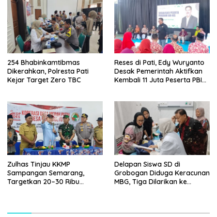
254 Bhabinkamtibmas
Reses di Pati, Edy Wuryanto
Dikerahkan, Polresta Pati
Desak Pemerintah Aktifkan
Kejar Target Zero TBC
Kembali 11 Juta Peserta PBI
BPJS
Zulhas Tinjau KKMP
Delapan Siswa SD di
Sampangan Semarang,
Grobogan Diduga Keracunan
Targetkan 20–30 Ribu
MBG, Tiga Dilarikan ke
Koperasi Beroperasi Maret–
Rumah Sakit
April