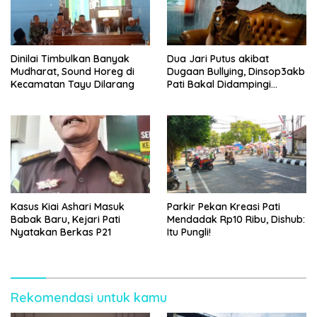
Dinilai Timbulkan Banyak
Dua Jari Putus akibat
Mudharat, Sound Horeg di
Dugaan Bullying, Dinsop3akb
Kecamatan Tayu Dilarang
Pati Bakal Didampingi
Psikolog hingga Kasus
Tuntas
Kasus Kiai Ashari Masuk
Parkir Pekan Kreasi Pati
Babak Baru, Kejari Pati
Mendadak Rp10 Ribu, Dishub:
Nyatakan Berkas P21
Itu Pungli!
Rekomendasi untuk kamu