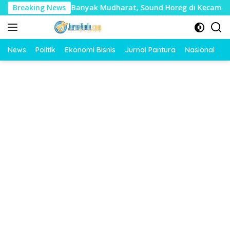
Langsung
 Timbulkan Banyak Mudharat, Sound Horeg di Kecamatan Tayu 
Breaking News
ke
konten
News
Politik
Ekonomi Bisnis
Jurnal Pantura
Nasional
O