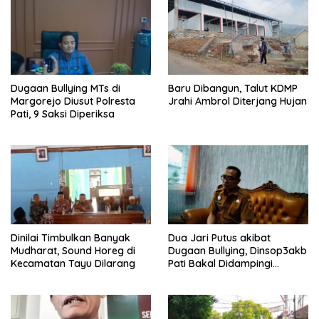
Dugaan Bullying MTs di
Baru Dibangun, Talut KDMP
Margorejo Diusut Polresta
Jrahi Ambrol Diterjang Hujan
Pati, 9 Saksi Diperiksa
Dinilai Timbulkan Banyak
Dua Jari Putus akibat
Mudharat, Sound Horeg di
Dugaan Bullying, Dinsop3akb
Kecamatan Tayu Dilarang
Pati Bakal Didampingi
Psikolog hingga Kasus
Tuntas