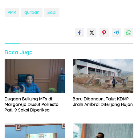
PMK
qurban
Sapi
Baca Juga
Dugaan Bullying MTs di
Baru Dibangun, Talut KDMP
Margorejo Diusut Polresta
Jrahi Ambrol Diterjang Hujan
Pati, 9 Saksi Diperiksa