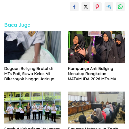
Baca Juga
Dugaan Bullying Brutal di
Kampanye Anti Bullying
MTs Pati, Siswa Kelas VII
Menutup Rangkaian
Dikeroyok hingga Jarinya
MATAMUDA 2026 MTs-MA
Putus
Manbaul Ulum
Sambut Kehadiran Volunteer
Ratusan Mahasiswa Tagih