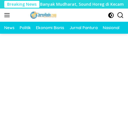
Langsung
ai Timbulkan Banyak Mudharat, Sound Horeg di Kecamatan Tayu
Breaking News
ke
konten
News
Politik
Ekonomi Bisnis
Jurnal Pantura
Nasional
O