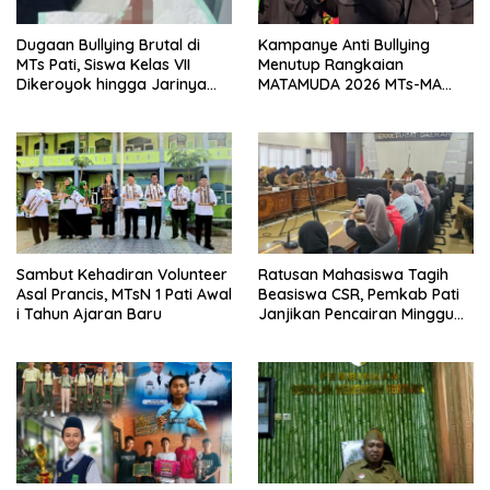
Dugaan Bullying Brutal di
Kampanye Anti Bullying
MTs Pati, Siswa Kelas VII
Menutup Rangkaian
Dikeroyok hingga Jarinya
MATAMUDA 2026 MTs-MA
Putus
Manbaul Ulum
Sambut Kehadiran Volunteer
Ratusan Mahasiswa Tagih
Asal Prancis, MTsN 1 Pati Awal
Beasiswa CSR, Pemkab Pati
i Tahun Ajaran Baru
Janjikan Pencairan Minggu
Depan