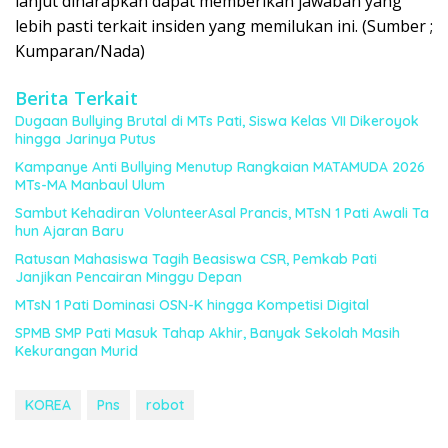
lanjut diharapkan dapat memberikan jawaban yang
lebih pasti terkait insiden yang memilukan ini. (Sumber ;
Kumparan/Nada)
Berita Terkait
Dugaan Bullying Brutal di MTs Pati, Siswa Kelas VII Dikeroyok
hingga Jarinya Putus
Kampanye Anti Bullying Menutup Rangkaian MATAMUDA 2026
MTs-MA Manbaul Ulum
Sambut Kehadiran VolunteerAsal Prancis, MTsN 1 Pati Awali Ta
hun Ajaran Baru
Ratusan Mahasiswa Tagih Beasiswa CSR, Pemkab Pati
Janjikan Pencairan Minggu Depan
MTsN 1 Pati Dominasi OSN-K hingga Kompetisi Digital
SPMB SMP Pati Masuk Tahap Akhir, Banyak Sekolah Masih
Kekurangan Murid
KOREA
Pns
robot