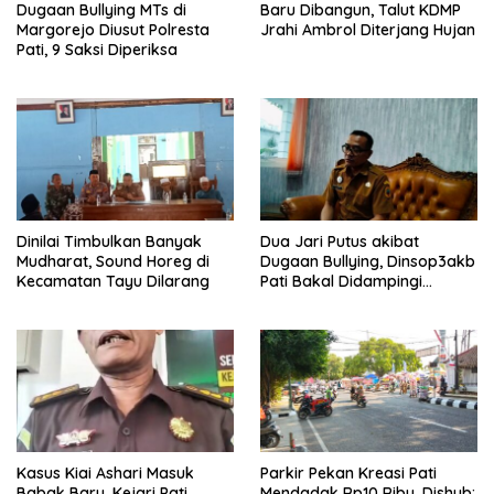
Dugaan Bullying MTs di
Baru Dibangun, Talut KDMP
Margorejo Diusut Polresta
Jrahi Ambrol Diterjang Hujan
Pati, 9 Saksi Diperiksa
Dinilai Timbulkan Banyak
Dua Jari Putus akibat
Mudharat, Sound Horeg di
Dugaan Bullying, Dinsop3akb
Kecamatan Tayu Dilarang
Pati Bakal Didampingi
Psikolog hingga Kasus
Tuntas
Kasus Kiai Ashari Masuk
Parkir Pekan Kreasi Pati
Babak Baru, Kejari Pati
Mendadak Rp10 Ribu, Dishub: