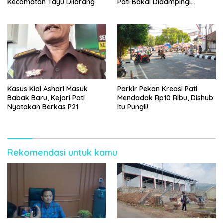
Kecamatan Tayu Dilarang
Pati Bakal Didampingi
Psikolog hingga Kasus
Tuntas
Kasus Kiai Ashari Masuk
Parkir Pekan Kreasi Pati
Babak Baru, Kejari Pati
Mendadak Rp10 Ribu, Dishub:
Nyatakan Berkas P21
Itu Pungli!
Rekomendasi untuk kamu