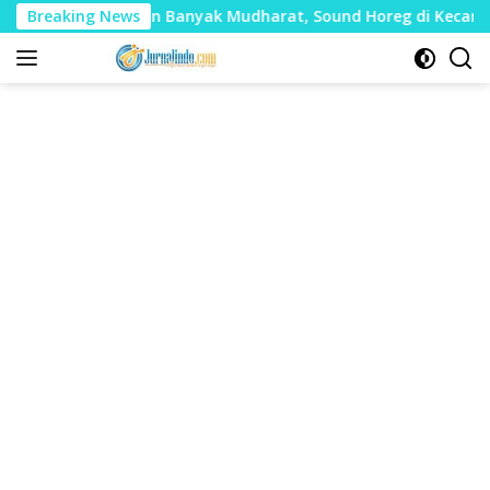
Langsung
ai Timbulkan Banyak Mudharat, Sound Horeg di Kecamatan Tay
Breaking News
ke
konten