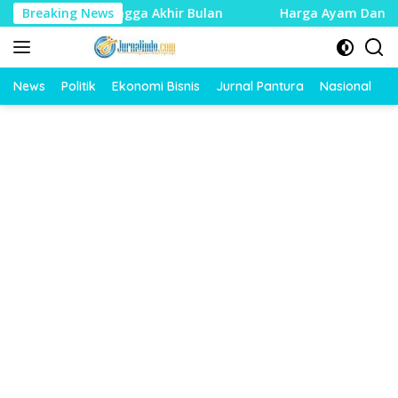
Langsung
nggat hingga Akhir Bulan
Breaking News
Harga Ayam Dan Telur Anjlok
ke
konten
News
Politik
Ekonomi Bisnis
Jurnal Pantura
Nasional
O