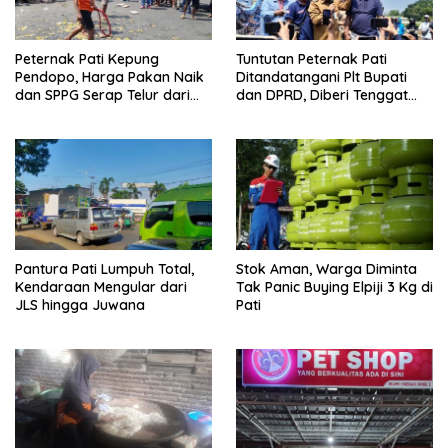
Peternak Pati Kepung
Tuntutan Peternak Pati
Pendopo, Harga Pakan Naik
Ditandatangani Plt Bupati
dan SPPG Serap Telur dari
dan DPRD, Diberi Tenggat
Luar Daerah
hingga Akhir Bulan
Pantura Pati Lumpuh Total,
Stok Aman, Warga Diminta
Kendaraan Mengular dari
Tak Panic Buying Elpiji 3 Kg di
JLS hingga Juwana
Pati