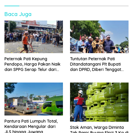
Baca Juga
Peternak Pati Kepung
Tuntutan Peternak Pati
Pendopo, Harga Pakan Naik
Ditandatangani Plt Bupati
dan SPPG Serap Telur dari
dan DPRD, Diberi Tenggat
Luar Daerah
hingga Akhir Bulan
Pantura Pati Lumpuh Total,
Kendaraan Mengular dari
Stok Aman, Warga Diminta
JLS hingga Juwana
Tak Panic Buying Elpiji 3 Kg di