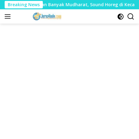
Langsung
lai Timbulkan Banyak Mudharat, Sound Horeg di Kecamatan Ta
Breaking News
ke
konten