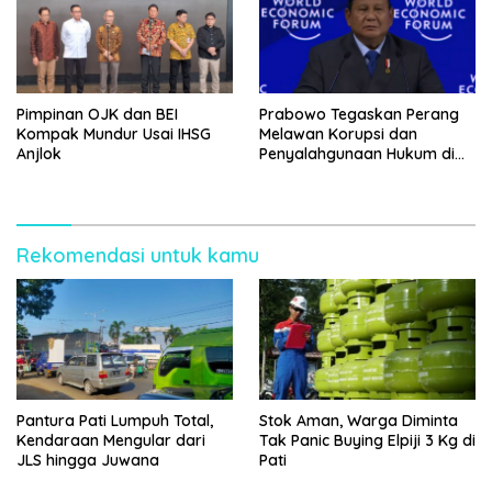
Pimpinan OJK dan BEI
Prabowo Tegaskan Perang
Kompak Mundur Usai IHSG
Melawan Korupsi dan
Anjlok
Penyalahgunaan Hukum di
Sektor SDA di WEF Davos
Rekomendasi untuk kamu
Pantura Pati Lumpuh Total,
Stok Aman, Warga Diminta
Kendaraan Mengular dari
Tak Panic Buying Elpiji 3 Kg di
JLS hingga Juwana
Pati