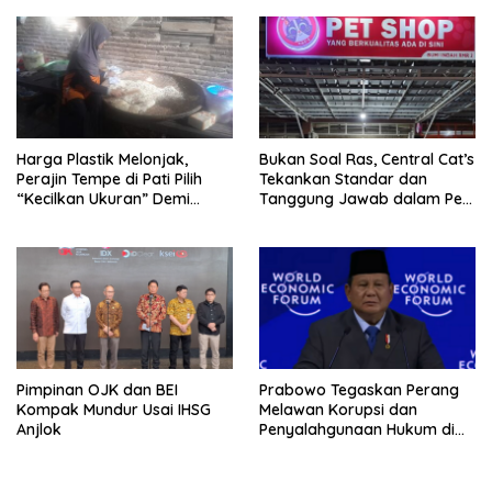
Harga Plastik Melonjak,
Bukan Soal Ras, Central Cat’s
Perajin Tempe di Pati Pilih
Tekankan Standar dan
“Kecilkan Ukuran” Demi
Tanggung Jawab dalam Pet
Bertahan
Care
Pimpinan OJK dan BEI
Prabowo Tegaskan Perang
Kompak Mundur Usai IHSG
Melawan Korupsi dan
Anjlok
Penyalahgunaan Hukum di
Sektor SDA di WEF Davos