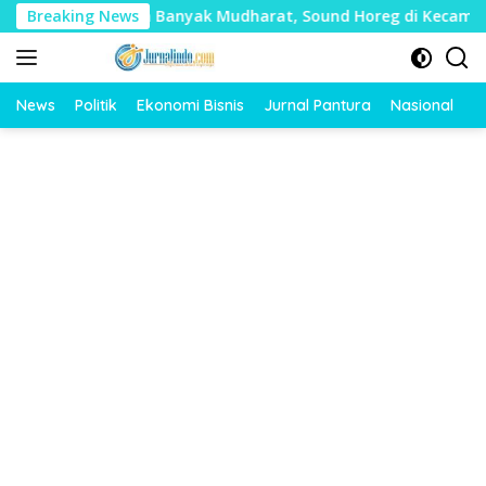
Langsung
ai Timbulkan Banyak Mudharat, Sound Horeg di Kecamatan Tay
Breaking News
ke
konten
News
Politik
Ekonomi Bisnis
Jurnal Pantura
Nasional
O