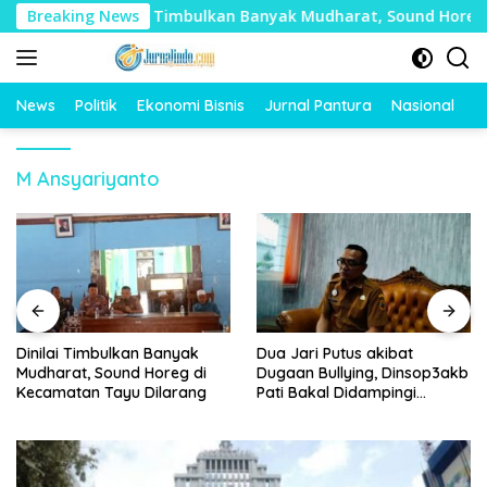
Langsung
an
Breaking News
Dinilai Timbulkan Banyak Mudharat, Sound Horeg d
ke
konten
News
Politik
Ekonomi Bisnis
Jurnal Pantura
Nasional
O
M Ansyariyanto
Dinilai Timbulkan Banyak
Dua Jari Putus akibat
Mudharat, Sound Horeg di
Dugaan Bullying, Dinsop3akb
Kecamatan Tayu Dilarang
Pati Bakal Didampingi
Psikolog hingga Kasus
Tuntas