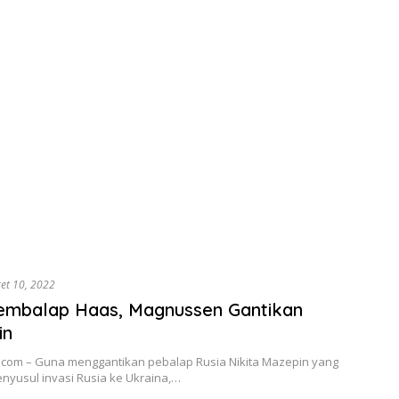
et 10, 2022
embalap Haas, Magnussen Gantikan
in
o.com – Guna menggantikan pebalap Rusia Nikita Mazepin yang
nyusul invasi Rusia ke Ukraina,…