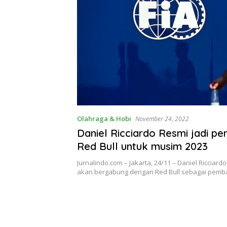
Olahraga & Hobi
November 24, 2022
Daniel Ricciardo Resmi jadi p
Red Bull untuk musim 2023
Jurnalindo.com – Jakarta, 24/11 – Daniel Ricciard
akan bergabung dengan Red Bull sebagai pemb