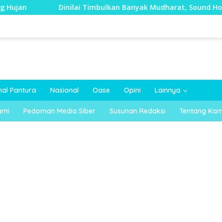
Dinilai Timbulkan Banyak Mudharat, Sound Horeg di 
nal Pantura
Nasional
Oase
Opini
Lainnya
ami
Pedoman Media Siber
Susunan Redaksi
Tentang Kam