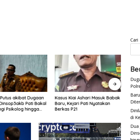
Cari
Be
Duga
Polr
Baru
 Putus akibat Dugaan
Kasus Kiai Ashari Masuk Babak
Parki
Dite
, Dinsop3akb Pati Bakal
Baru, Kejari Pati Nyatakan
Menda
gi Psikolog hingga
Berkas P21
Itu Pu
Dini
ntas
di K
Dua 
Dins
hing