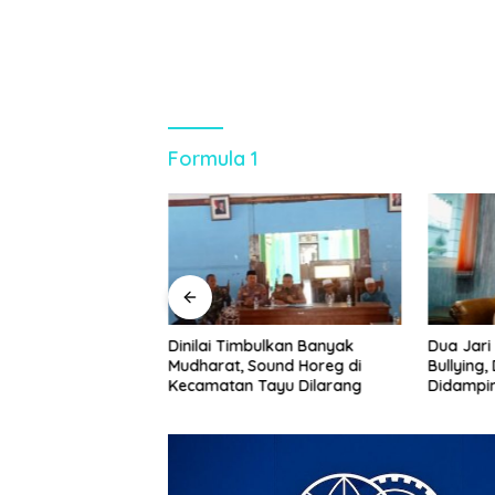
Formula 1
un, Talut KDMP
Dinilai Timbulkan Banyak
Dua Jari
 Diterjang Hujan
Mudharat, Sound Horeg di
Bullying
Kecamatan Tayu Dilarang
Didampin
Kasus Tu