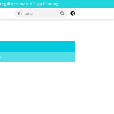
Kecamatan Tayu Dilarang
Dua Jari Putus akibat Dugaan
i