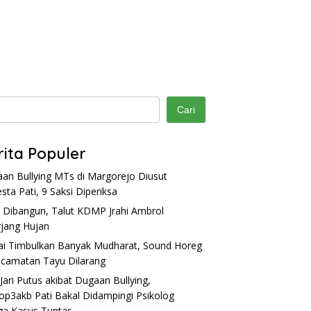
Cari
rita Populer
an Bullying MTs di Margorejo Diusut
esta Pati, 9 Saksi Diperiksa
 Dibangun, Talut KDMP Jrahi Ambrol
r Pekan Kreasi Pati
Dugaan Bullying Brutal di MTs
J
rjang Hujan
dak Rp10 Ribu, Dishub:
Pati, Siswa Kelas VII Dikeroyok
Be
ngli!
hingga Jarinya Putus
P
lai Timbulkan Banyak Mudharat, Sound Horeg
P
ecamatan Tayu Dilarang
Jari Putus akibat Dugaan Bullying,
op3akb Pati Bakal Didampingi Psikolog
ga Kasus Tuntas