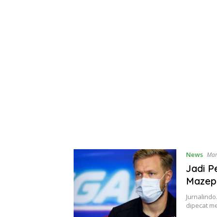
News
Mar
Jadi P
Mazep
Jurnalind
dipecat me