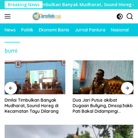
Langsung
Breaking News
Dinilai Timbulkan Banyak Mudharat, Sound Horeg di K
ke
konten
News
Politik
Ekonomi Bisnis
Jurnal Pantura
Nasional
O
bumi
Dinilai Timbulkan Banyak
Dua Jari Putus akibat
Mudharat, Sound Horeg di
Dugaan Bullying, Dinsop3akb
Kecamatan Tayu Dilarang
Pati Bakal Didampingi
Psikolog hingga Kasus
Tuntas