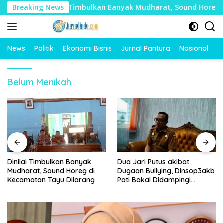
Langsung
n
Breaking News
Dinilai Timbulkan Banyak Mudharat, Sound Horeg di
ke
konten
News
Politik
Ekonomi Bisnis
Jurnal Pantura
Nasional
O
Belum Menikah
Dinilai Timbulkan Banyak
Dua Jari Putus akibat
Mudharat, Sound Horeg di
Dugaan Bullying, Dinsop3akb
Kecamatan Tayu Dilarang
Pati Bakal Didampingi
Psikolog hingga Kasus
Tuntas