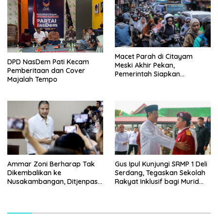
Macet Parah di Citayam
DPD NasDem Pati Kecam
Meski Akhir Pekan,
Pemberitaan dan Cover
Pemerintah Siapkan
Majalah Tempo
Pembangunan Underpass
Ammar Zoni Berharap Tak
Gus Ipul Kunjungi SRMP 1 Deli
Dikembalikan ke
Serdang, Tegaskan Sekolah
Nusakambangan, Ditjenpas
Rakyat Inklusif bagi Murid
Tegaskan Tetap Dipindahkan
Disabilitas