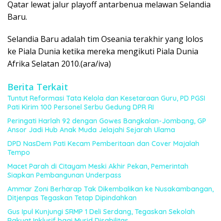
Qatar lewat jalur playoff antarbenua melawan Selandia
Baru.
Selandia Baru adalah tim Oseania terakhir yang lolos
ke Piala Dunia ketika mereka mengikuti Piala Dunia
Afrika Selatan 2010.(ara/iva)
Berita Terkait
Tuntut Reformasi Tata Kelola dan Kesetaraan Guru, PD PGSI
Pati Kirim 100 Personel Serbu Gedung DPR RI
Peringati Harlah 92 dengan Gowes Bangkalan-Jombang, GP
Ansor Jadi Hub Anak Muda Jelajahi Sejarah Ulama
DPD NasDem Pati Kecam Pemberitaan dan Cover Majalah
Tempo
Macet Parah di Citayam Meski Akhir Pekan, Pemerintah
Siapkan Pembangunan Underpass
Ammar Zoni Berharap Tak Dikembalikan ke Nusakambangan,
Ditjenpas Tegaskan Tetap Dipindahkan
Gus Ipul Kunjungi SRMP 1 Deli Serdang, Tegaskan Sekolah
Rakyat Inklusif bagi Murid Disabilitas