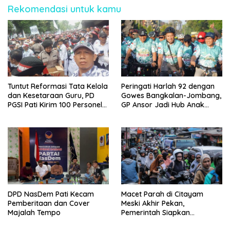
Rekomendasi untuk kamu
Tuntut Reformasi Tata Kelola
Peringati Harlah 92 dengan
dan Kesetaraan Guru, PD
Gowes Bangkalan-Jombang,
PGSI Pati Kirim 100 Personel
GP Ansor Jadi Hub Anak
Serbu Gedung DPR RI
Muda Jelajahi Sejarah Ulama
DPD NasDem Pati Kecam
Macet Parah di Citayam
Pemberitaan dan Cover
Meski Akhir Pekan,
Majalah Tempo
Pemerintah Siapkan
Pembangunan Underpass