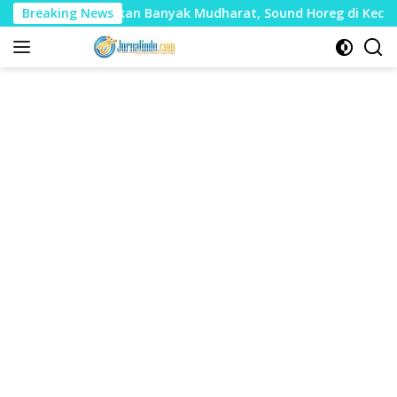
Langsung
nilai Timbulkan Banyak Mudharat, Sound Horeg di Kecamatan 
Breaking News
ke
konten