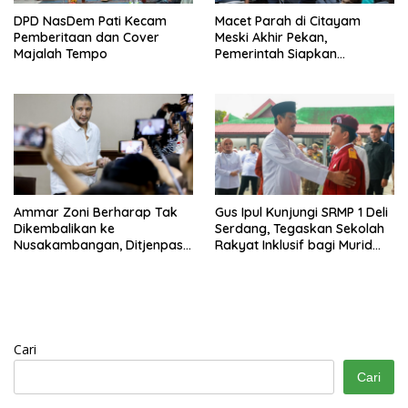
DPD NasDem Pati Kecam
Macet Parah di Citayam
Pemberitaan dan Cover
Meski Akhir Pekan,
Majalah Tempo
Pemerintah Siapkan
Pembangunan Underpass
Ammar Zoni Berharap Tak
Gus Ipul Kunjungi SRMP 1 Deli
Dikembalikan ke
Serdang, Tegaskan Sekolah
Nusakambangan, Ditjenpas
Rakyat Inklusif bagi Murid
Tegaskan Tetap Dipindahkan
Disabilitas
Cari
Cari