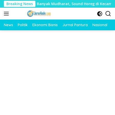
Langsung
lai Timbulkan Banyak Mudharat, Sound Horeg di Kecamatan Tay
Breaking News
ke
konten
News
Politik
Ekonomi Bisnis
Jurnal Pantura
Nasional
O