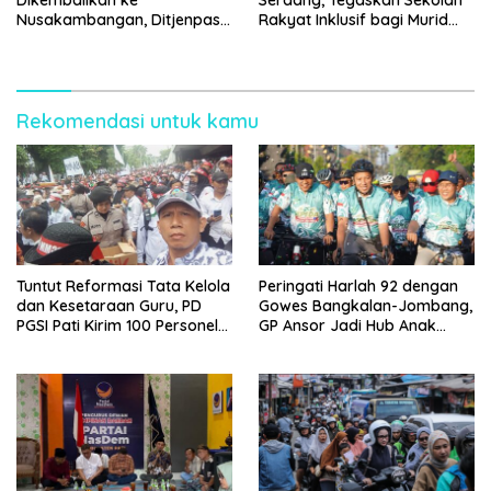
Nusakambangan, Ditjenpas
Rakyat Inklusif bagi Murid
Tegaskan Tetap Dipindahkan
Disabilitas
Rekomendasi untuk kamu
Tuntut Reformasi Tata Kelola
Peringati Harlah 92 dengan
dan Kesetaraan Guru, PD
Gowes Bangkalan-Jombang,
PGSI Pati Kirim 100 Personel
GP Ansor Jadi Hub Anak
Serbu Gedung DPR RI
Muda Jelajahi Sejarah Ulama