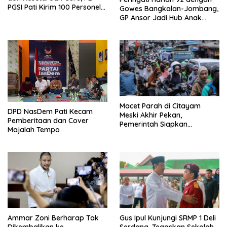
PGSI Pati Kirim 100 Personel
Gowes Bangkalan-Jombang,
Serbu Gedung DPR RI
GP Ansor Jadi Hub Anak
Muda Jelajahi Sejarah Ulama
Macet Parah di Citayam
DPD NasDem Pati Kecam
Meski Akhir Pekan,
Pemberitaan dan Cover
Pemerintah Siapkan
Majalah Tempo
Pembangunan Underpass
Ammar Zoni Berharap Tak
Gus Ipul Kunjungi SRMP 1 Deli
Dikembalikan ke
Serdang, Tegaskan Sekolah