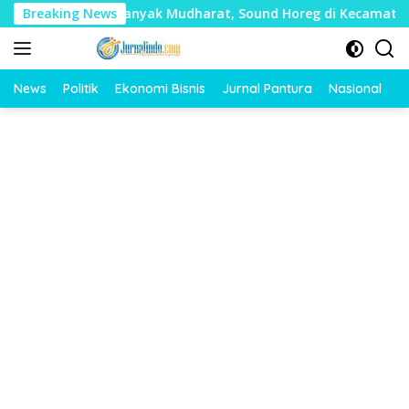
Langsung
 Timbulkan Banyak Mudharat, Sound Horeg di Kecamatan Tayu D
Breaking News
ke
konten
News
Politik
Ekonomi Bisnis
Jurnal Pantura
Nasional
O