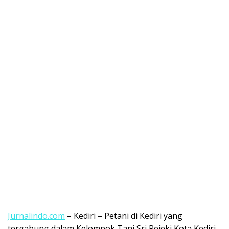
Jurnalindo.com
– Kediri – Petani di Kediri yang
tergabung dalam Kelompok Tani Sri Rejeki Kota Kediri,