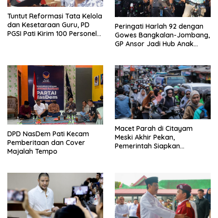
Tuntut Reformasi Tata Kelola
dan Kesetaraan Guru, PD
Peringati Harlah 92 dengan
PGSI Pati Kirim 100 Personel
Gowes Bangkalan-Jombang,
Serbu Gedung DPR RI
GP Ansor Jadi Hub Anak
Muda Jelajahi Sejarah Ulama
Macet Parah di Citayam
DPD NasDem Pati Kecam
Meski Akhir Pekan,
Pemberitaan dan Cover
Pemerintah Siapkan
Majalah Tempo
Pembangunan Underpass