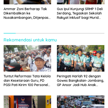
Ammar Zoni Berharap Tak
Gus Ipul Kunjungi SRMP 1 Deli
Dikembalikan ke
Serdang, Tegaskan Sekolah
Nusakambangan, Ditjenpas
Rakyat Inklusif bagi Murid
Tegaskan Tetap Dipindahkan
Disabilitas
Rekomendasi untuk kamu
Tuntut Reformasi Tata Kelola
Peringati Harlah 92 dengan
dan Kesetaraan Guru, PD
Gowes Bangkalan-Jombang,
PGSI Pati Kirim 100 Personel
GP Ansor Jadi Hub Anak
Serbu Gedung DPR RI
Muda Jelajahi Sejarah Ulama