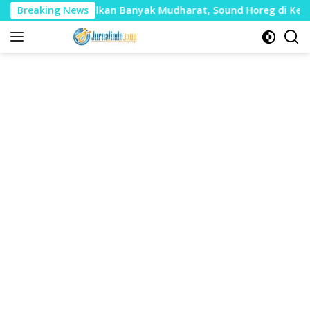
Langsung
Dinilai Timbulkan Banyak Mudharat, Sound Horeg di Kecamatan
Breaking News
ke
konten