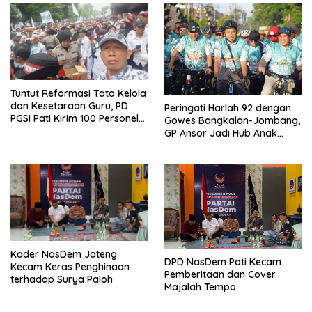
Tuntut Reformasi Tata Kelola
dan Kesetaraan Guru, PD
Peringati Harlah 92 dengan
PGSI Pati Kirim 100 Personel
Gowes Bangkalan-Jombang,
Serbu Gedung DPR RI
GP Ansor Jadi Hub Anak
Muda Jelajahi Sejarah Ulama
Kader NasDem Jateng
DPD NasDem Pati Kecam
Kecam Keras Penghinaan
Pemberitaan dan Cover
terhadap Surya Paloh
Majalah Tempo