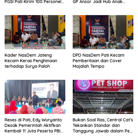
PGSI Pati Kirim 100 Personel
GP Ansor Jadi Hub Anak
Serbu Gedung DPR RI
Muda Jelajahi Sejarah Ulama
Kader NasDem Jateng
DPD NasDem Pati Kecam
Kecam Keras Penghinaan
Pemberitaan dan Cover
terhadap Surya Paloh
Majalah Tempo
Reses di Pati, Edy Wuryanto
Bukan Soal Ras, Central Cat’s
Desak Pemerintah Aktifkan
Tekankan Standar dan
Kembali 11 Juta Peserta PBI
Tanggung Jawab dalam Pet
BPJS
Care