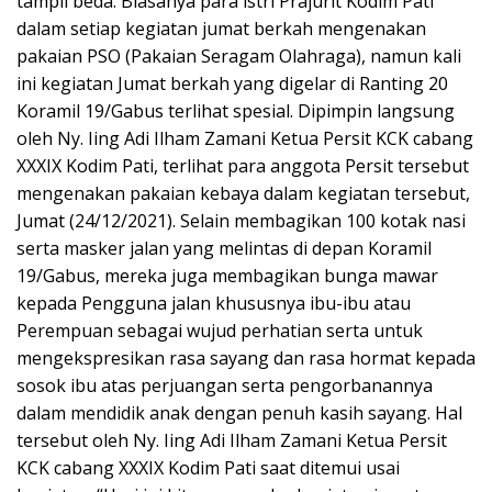
tampil beda.
Biasanya para istri Prajurit Kodim Pati
dalam setiap kegiatan jumat berkah mengenakan
pakaian PSO (Pakaian Seragam Olahraga), namun kali
ini kegiatan Jumat berkah yang digelar di Ranting 20
Koramil 19/Gabus terlihat spesial.
Dipimpin langsung
oleh Ny.
Iing Adi Ilham Zamani Ketua Persit KCK cabang
XXXIX Kodim Pati, terlihat para anggota Persit tersebut
mengenakan pakaian kebaya dalam kegiatan tersebut,
Jumat (24/12/2021).
Selain membagikan 100 kotak nasi
serta masker jalan yang melintas di depan Koramil
19/Gabus, mereka juga membagikan bunga mawar
kepada Pengguna jalan khususnya ibu-ibu atau
Perempuan sebagai wujud perhatian serta untuk
mengekspresikan rasa sayang dan rasa hormat kepada
sosok ibu atas perjuangan serta pengorbanannya
dalam mendidik anak dengan penuh kasih sayang.
Hal
tersebut oleh Ny.
Iing Adi Ilham Zamani Ketua Persit
KCK cabang XXXIX Kodim Pati saat ditemui usai