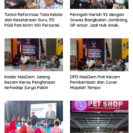
Tuntut Reformasi Tata Kelola
Peringati Harlah 92 dengan
dan Kesetaraan Guru, PD
Gowes Bangkalan-Jombang,
PGSI Pati Kirim 100 Personel
GP Ansor Jadi Hub Anak
Serbu Gedung DPR RI
Muda Jelajahi Sejarah Ulama
Kader NasDem Jateng
DPD NasDem Pati Kecam
Kecam Keras Penghinaan
Pemberitaan dan Cover
terhadap Surya Paloh
Majalah Tempo