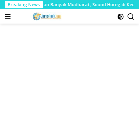
Langsung
nilai Timbulkan Banyak Mudharat, Sound Horeg di Kecamatan T
Breaking News
ke
konten