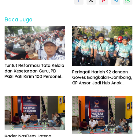
Baca Juga
Tuntut Reformasi Tata Kelola
dan Kesetaraan Guru, PD
Peringati Harlah 92 dengan
PGSI Pati Kirim 100 Personel
Gowes Bangkalan-Jombang,
Serbu Gedung DPR RI
GP Ansor Jadi Hub Anak
Muda Jelajahi Sejarah Ulama
Kader NasDem Jateng