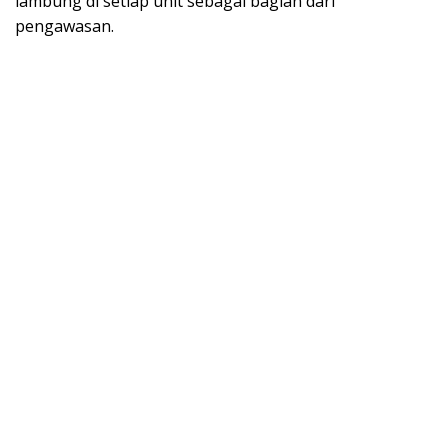
lambung di setiap unit sebagai bagian dari
pengawasan.