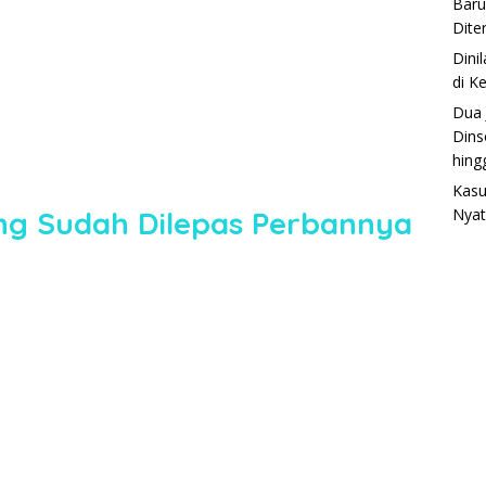
Baru
Dite
Dini
di K
Dua 
Dins
hing
Kasu
ng Sudah Dilepas Perbannya
Nyat