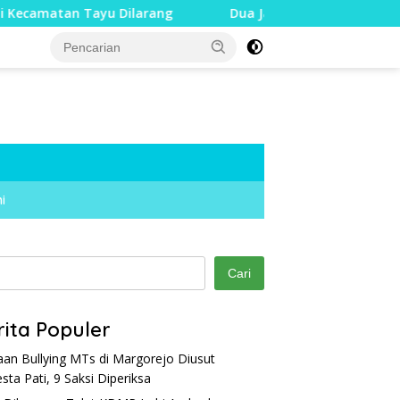
u Dilarang
Dua Jari Putus akibat Dugaan Bullying, Din
i
Cari
rita Populer
an Bullying MTs di Margorejo Diusut
esta Pati, 9 Saksi Diperiksa