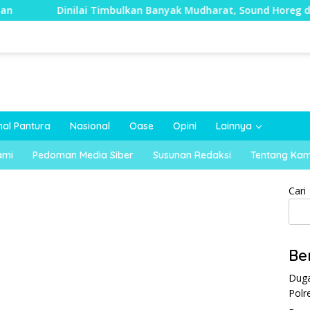
lai Timbulkan Banyak Mudharat, Sound Horeg di Kecamatan Tay
nal Pantura
Nasional
Oase
Opini
Lainnya
ami
Pedoman Media Siber
Susunan Redaksi
Tentang Kam
Cari
Be
Duga
Polr