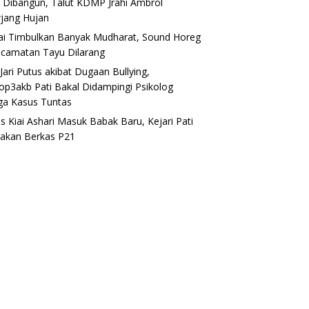
 Dibangun, Talut KDMP Jrahi Ambrol
rjang Hujan
lai Timbulkan Banyak Mudharat, Sound Horeg
ecamatan Tayu Dilarang
Jari Putus akibat Dugaan Bullying,
op3akb Pati Bakal Didampingi Psikolog
ga Kasus Tuntas
s Kiai Ashari Masuk Babak Baru, Kejari Pati
akan Berkas P21