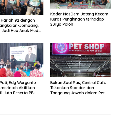
Kader NasDem Jateng Kecam
Keras Penghinaan terhadap
i Harlah 92 dengan
Surya Paloh
angkalan-Jombang,
 Jadi Hub Anak Muda
 Sejarah Ulama
 Pati, Edy Wuryanto
Bukan Soal Ras, Central Cat’s
merintah Aktifkan
Tekankan Standar dan
11 Juta Peserta PBI
Tanggung Jawab dalam Pet
Care