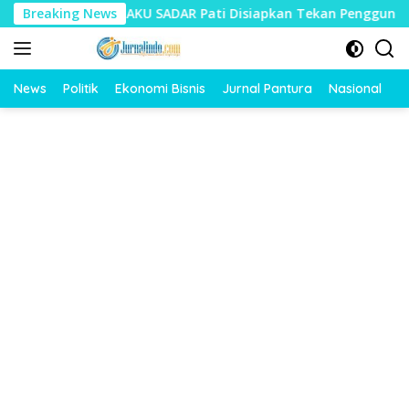
Langsung
rogram AKU SADAR Pati Disiapkan Tekan Penggunaan Motor ole
Breaking News
ke
konten
News
Politik
Ekonomi Bisnis
Jurnal Pantura
Nasional
O