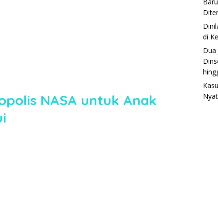
Baru
Dite
Dini
di K
Dua 
Dins
hing
Kasu
opolis NASA untuk Anak
Nyat
i