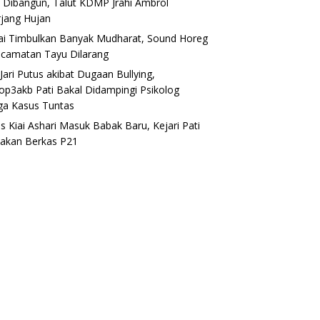
 Dibangun, Talut KDMP Jrahi Ambrol
rjang Hujan
lai Timbulkan Banyak Mudharat, Sound Horeg
ecamatan Tayu Dilarang
Jari Putus akibat Dugaan Bullying,
op3akb Pati Bakal Didampingi Psikolog
ga Kasus Tuntas
s Kiai Ashari Masuk Babak Baru, Kejari Pati
akan Berkas P21