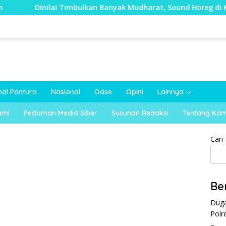
ilai Timbulkan Banyak Mudharat, Sound Horeg di Kecamatan T
nal Pantura
Nasional
Oase
Opini
Lainnya
ami
Pedoman Media Siber
Susunan Redaksi
Tentang Kam
Cari
Be
Duga
Polr