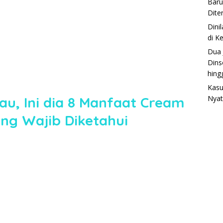
Baru
Dite
Dini
di K
Dua 
Dins
hing
Kasu
u, Ini dia 8 Manfaat Cream
Nyat
ang Wajib Diketahui