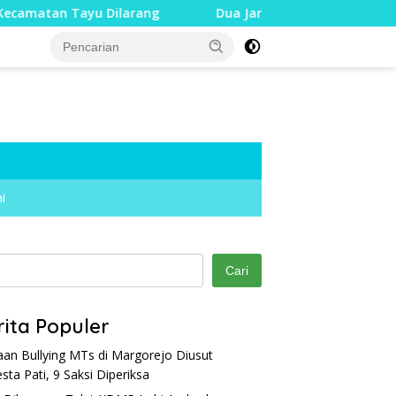
ayu Dilarang
Dua Jari Putus akibat Dugaan Bullying, D
i
Cari
rita Populer
an Bullying MTs di Margorejo Diusut
esta Pati, 9 Saksi Diperiksa