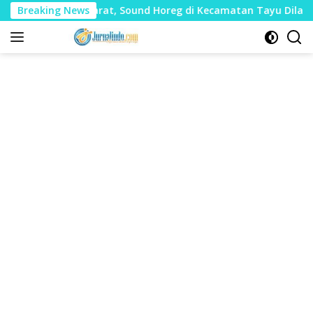
Langsung
 Mudharat, Sound Horeg di Kecamatan Tayu Dilarang
Breaking News
D
ke
konten