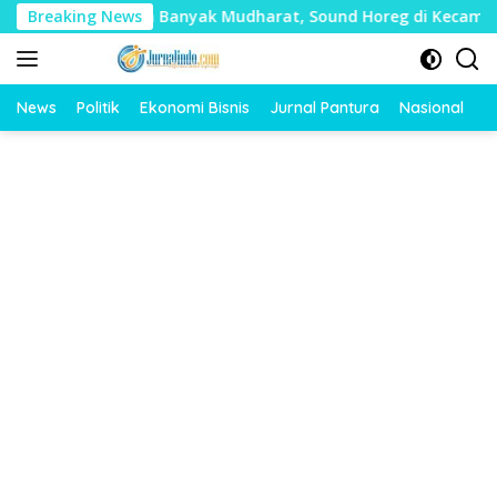
Langsung
lai Timbulkan Banyak Mudharat, Sound Horeg di Kecamatan Tay
Breaking News
ke
konten
News
Politik
Ekonomi Bisnis
Jurnal Pantura
Nasional
O