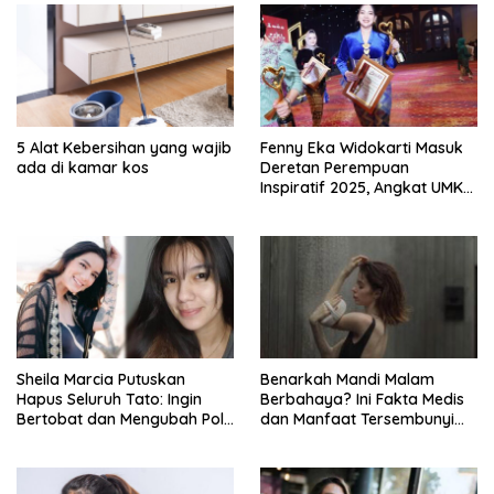
5 Alat Kebersihan yang wajib
Fenny Eka Widokarti Masuk
ada di kamar kos
Deretan Perempuan
Inspiratif 2025, Angkat UMKM
Kecantikan ke Panggung
Nasional
Sheila Marcia Putuskan
Benarkah Mandi Malam
Hapus Seluruh Tato: Ingin
Berbahaya? Ini Fakta Medis
Bertobat dan Mengubah Pola
dan Manfaat Tersembunyi
Pikir
yang Jarang Diketahui