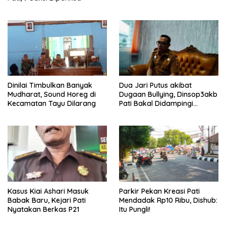
Dinilai Timbulkan Banyak
Dua Jari Putus akibat
Mudharat, Sound Horeg di
Dugaan Bullying, Dinsop3akb
Kecamatan Tayu Dilarang
Pati Bakal Didampingi
Psikolog hingga Kasus
Tuntas
Kasus Kiai Ashari Masuk
Parkir Pekan Kreasi Pati
Babak Baru, Kejari Pati
Mendadak Rp10 Ribu, Dishub:
Nyatakan Berkas P21
Itu Pungli!