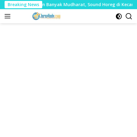
Langsung
lai Timbulkan Banyak Mudharat, Sound Horeg di Kecamatan Tay
Breaking News
ke
konten