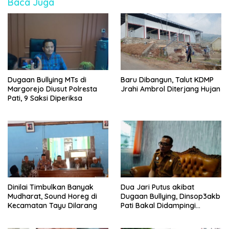
Baca Juga
Dugaan Bullying MTs di
Baru Dibangun, Talut KDMP
Margorejo Diusut Polresta
Jrahi Ambrol Diterjang Hujan
Pati, 9 Saksi Diperiksa
Dinilai Timbulkan Banyak
Dua Jari Putus akibat
Mudharat, Sound Horeg di
Dugaan Bullying, Dinsop3akb
Kecamatan Tayu Dilarang
Pati Bakal Didampingi
Psikolog hingga Kasus
Tuntas