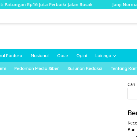
a Perbaiki Jalan Rusak
Janji Normalisasi Sungai Silugo
nal Pantura
Nasional
Oase
Opini
Lainnya
ami
Pedoman Media Siber
Susunan Redaksi
Tentang Kam
Cari
Be
Kece
Ban 