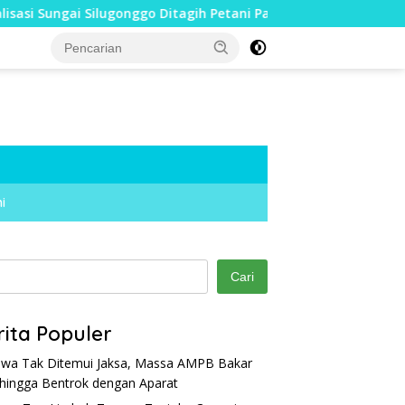
nggo Ditagih Petani Pati, 10 Tahun Tak Kunjung Dikeruk
i
Cari
rita Populer
wa Tak Ditemui Jaksa, Massa AMPB Bakar
hingga Bentrok dengan Aparat