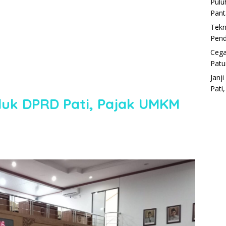
Pulu
Pant
Tekn
Pend
Cega
Patu
Janj
Pati
uk DPRD Pati, Pajak UMKM