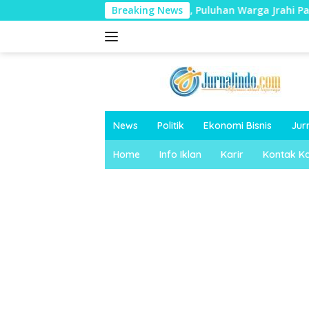
Langsung
h Warga Terjatuh, Puluhan Warga Jrahi Pati Patungan Rp16 Jut
Breaking News
ke
konten
News
Politik
Ekonomi Bisnis
Jur
Home
Info Iklan
Karir
Kontak K