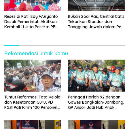
Reses di Pati, Edy Wuryanto
Bukan Soal Ras, Central Cat’s
Desak Pemerintah Aktifkan
Tekankan Standar dan
Kembali 11 Juta Peserta PBI
Tanggung Jawab dalam Pet
BPJS
Care
Rekomendasi untuk kamu
Tuntut Reformasi Tata Kelola
Peringati Harlah 92 dengan
dan Kesetaraan Guru, PD
Gowes Bangkalan-Jombang,
PGSI Pati Kirim 100 Personel
GP Ansor Jadi Hub Anak
Serbu Gedung DPR RI
Muda Jelajahi Sejarah Ulama