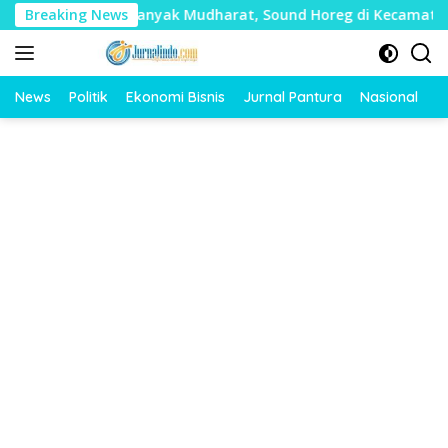
Langsung
 Timbulkan Banyak Mudharat, Sound Horeg di Kecamatan Tayu D
Breaking News
ke
konten
News
Politik
Ekonomi Bisnis
Jurnal Pantura
Nasional
O