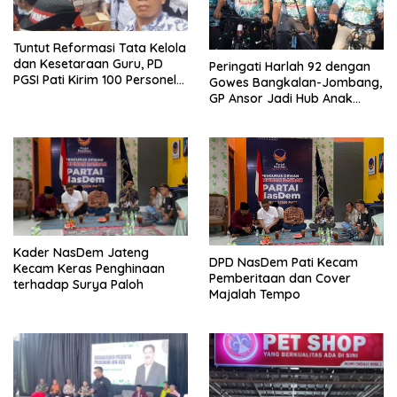
Tuntut Reformasi Tata Kelola
dan Kesetaraan Guru, PD
Peringati Harlah 92 dengan
PGSI Pati Kirim 100 Personel
Gowes Bangkalan-Jombang,
Serbu Gedung DPR RI
GP Ansor Jadi Hub Anak
Muda Jelajahi Sejarah Ulama
Kader NasDem Jateng
DPD NasDem Pati Kecam
Kecam Keras Penghinaan
Pemberitaan dan Cover
terhadap Surya Paloh
Majalah Tempo