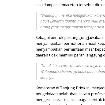
saja dampak kemacetan tersebut dirasa
“Walaupun mereka mengatakan karena a
habis Lebaran Idulfitri mereka mau me
orang yang menggunakan transportasi di
Sebagai bentuk pertanggungjawaban, p
menyampaikan permohonan maaf kepada
menyampaikan permintaan maaf kepada
daerah tidak memiliki peran langsung 
“Untuk itu secara khusus saya ingin 
Walaupun sebenarnya tidak ada hubung
katanya.
Kemacetan di Tanjung Priok ini menjad
pengelolaan pelabuhan secara profesi
mengirim surat resmi sebagai bentuk t