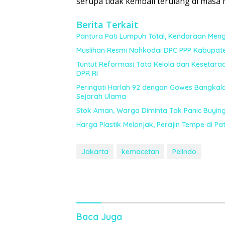
serupa tidak kembali terulang di masa 
Berita Terkait
Pantura Pati Lumpuh Total, Kendaraan Meng
Muslihan Resmi Nahkodai DPC PPP Kabupat
Tuntut Reformasi Tata Kelola dan Kesetaraa
DPR RI
Peringati Harlah 92 dengan Gowes Bangkal
Sejarah Ulama
Stok Aman, Warga Diminta Tak Panic Buying E
Harga Plastik Melonjak, Perajin Tempe di Pat
Jakarta
kemacetan
Pelindo
Baca Juga