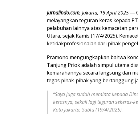
Jurnalindo.com
, Jakarta, 19 April 2025
— G
melayangkan teguran keras kepada PT 
pelabuhan lainnya atas kemacetan para
Utara, sejak Kamis (17/4/2025). Kemace
ketidakprofesionalan dari pihak penge
Pramono mengungkapkan bahwa kondisi
Tanjung Priok adalah simpul utama dist
kemarahannya secara langsung dan m
tegas pihak-pihak yang bertanggung j
“Saya juga sudah meminta kepada Din
kerasnya, sekali lagi teguran sekeras-k
Kota Jakarta, Sabtu (19/4/2025).