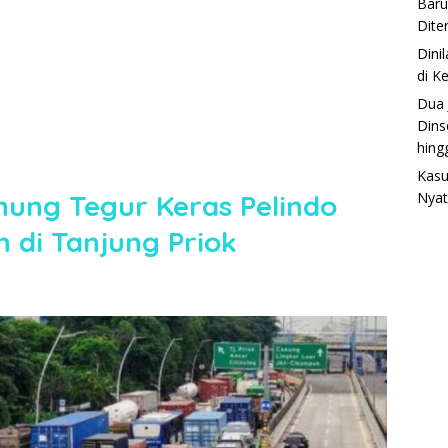
Baru
Dite
Dini
di K
Dua 
Dins
hing
Kasu
ung Tegur Keras Pelindo
Nyat
 di Tanjung Priok