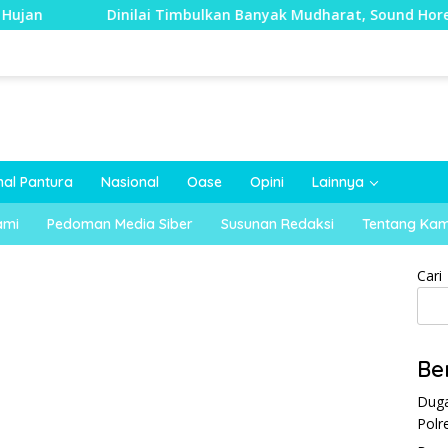
inilai Timbulkan Banyak Mudharat, Sound Horeg di Kecamatan 
nal Pantura
Nasional
Oase
Opini
Lainnya
ami
Pedoman Media Siber
Susunan Redaksi
Tentang Kam
Cari
Be
Duga
Polr