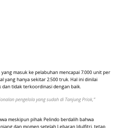
uk yang masuk ke pelabuhan mencapai 7.000 unit per
 yang hanya sekitar 2.500 truk. Hal ini dinilai
dan tidak terkoordinasi dengan baik.
onalan pengelola yang sudah di Tanjung Priok,”
wa meskipun pihak Pelindo berdalih bahwa
panjang dan momen setelah Lebaran Idulfitri, tetap