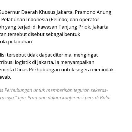
ubernur Daerah Khusus Jakarta, Pramono Anung,
Pelabuhan Indonesia (Pelindo) dan operator
h yang terjadi di kawasan Tanjung Priok, Jakarta
tan tersebut disebut sebagai bentuk
lola pelabuhan.
 tersebut tidak dapat diterima, mengingat
ribusi logistik di Jakarta. Ia menyampaikan
eminta Dinas Perhubungan untuk segera menindak
awab.
as Perhubungan untuk memberikan teguran sekeras-
erasnya,” ujar Pramono dalam konferensi pers di Balai