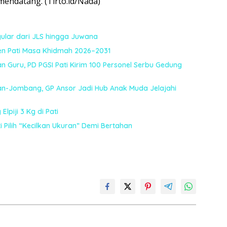
mendatang. (Tirto.id/Nada)
ular dari JLS hingga Juwana
en Pati Masa Khidmah 2026–2031
n Guru, PD PGSI Pati Kirim 100 Personel Serbu Gedung
an-Jombang, GP Ansor Jadi Hub Anak Muda Jelajahi
lpiji 3 Kg di Pati
i Pilih “Kecilkan Ukuran” Demi Bertahan