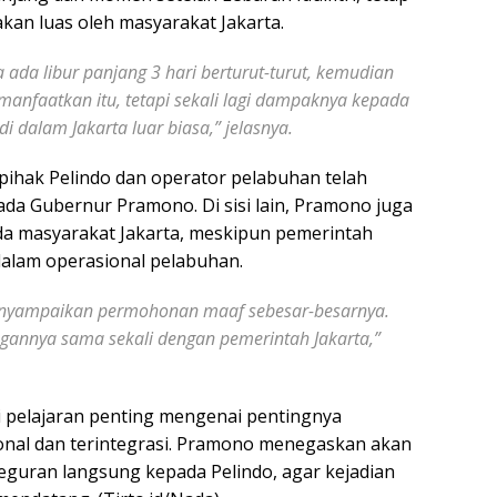
kan luas oleh masyarakat Jakarta.
da libur panjang 3 hari berturut-turut, kemudian
manfaatkan itu, tetapi sekali lagi dampaknya kepada
 dalam Jakarta luar biasa,” jelasnya.
ihak Pelindo dan operator pelabuhan telah
 Gubernur Pramono. Di sisi lain, Pramono juga
 masyarakat Jakarta, meskipun pemerintah
dalam operasional pelabuhan.
menyampaikan permohonan maaf sebesar-besarnya.
annya sama sekali dengan pemerintah Jakarta,”
i pelajaran penting mengenai pentingnya
onal dan terintegrasi. Pramono menegaskan akan
eguran langsung kepada Pelindo, agar kejadian