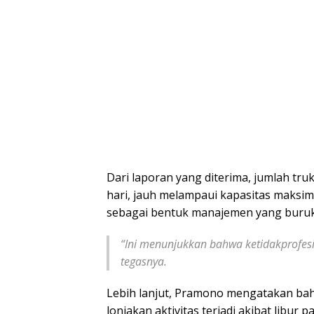
Dari laporan yang diterima, jumlah tr
hari, jauh melampaui kapasitas maksimal
sebagai bentuk manajemen yang buruk 
“Ini menunjukkan bahwa ketidakprofesi
tegasnya.
Lebih lanjut, Pramono mengatakan bah
lonjakan aktivitas terjadi akibat libur 