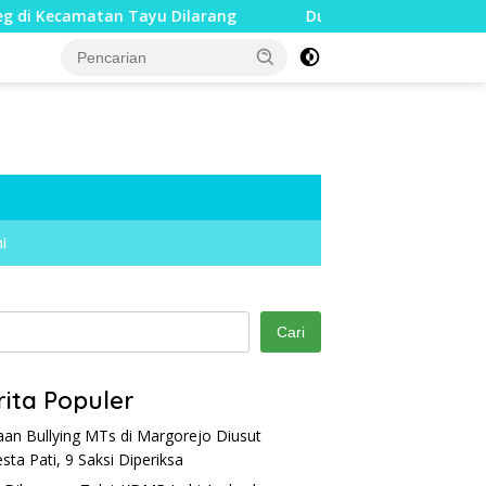
Tayu Dilarang
Dua Jari Putus akibat Dugaan Bullying, 
i
Cari
rita Populer
an Bullying MTs di Margorejo Diusut
esta Pati, 9 Saksi Diperiksa