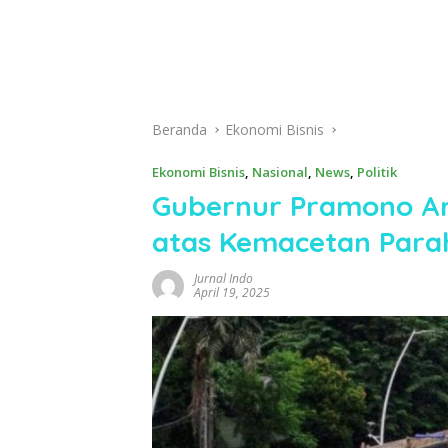
Beranda
Ekonomi Bisnis
Ekonomi Bisnis
,
Nasional
,
News
,
Politik
Gubernur Pramono An
atas Kemacetan Parah
Jurnal Indo
April 19, 2025