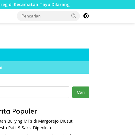
ecamatan Tayu Dilarang
Dua Jari Putus akibat Dugaan B
i
Cari
rita Populer
an Bullying MTs di Margorejo Diusut
esta Pati, 9 Saksi Diperiksa