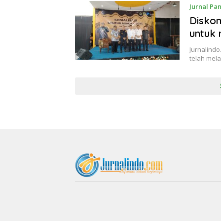
Jurnal Pa
Disko
untuk 
Jurnalindo
telah mela