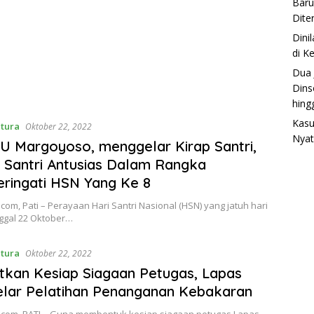
Baru
Dite
Dini
di K
Dua 
Dins
hing
Kasu
ntura
Oktober 22, 2022
Nyat
 Margoyoso, menggelar Kirap Santri,
 Santri Antusias Dalam Rangka
ringati HSN Yang Ke 8
.com, Pati – Perayaan Hari Santri Nasional (HSN) yang jatuh hari
ggal 22 Oktober…
ntura
Oktober 22, 2022
tkan Kesiap Siagaan Petugas, Lapas
elar Pelatihan Penanganan Kebakaran