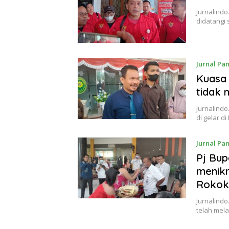
Jurnalindo
didatangi
Jurnal Pa
Kuasa 
tidak 
Jurnalind
di gelar d
Jurnal Pa
Pj Bup
menikm
Rokok 
Jurnalindo
telah mela