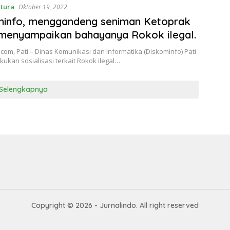
ntura
Oktober 19, 2022
minfo, menggandeng seniman Ketoprak
menyampaikan bahayanya Rokok ilegal.
.com, Pati – Dinas Komunikasi dan Informatika (Diskominfo) Pati
kukan sosialisasi terkait Rokok ilegal…
Selengkapnya
Copyright © 2026 - Jurnalindo. All right reserved