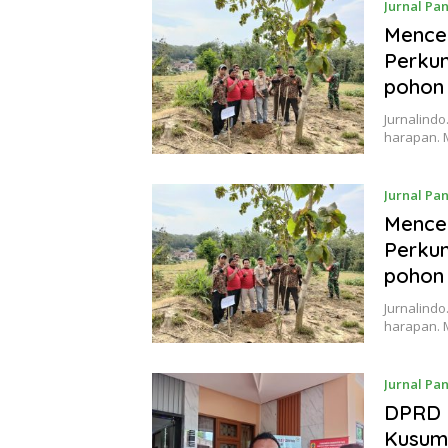
Jurnal Pa
Menceg
Perkum
pohon 
Jurnalind
harapan. 
Jurnal Pa
Menceg
Perkum
pohon 
Jurnalind
harapan. 
Jurnal Pa
DPRD 
Kusumo