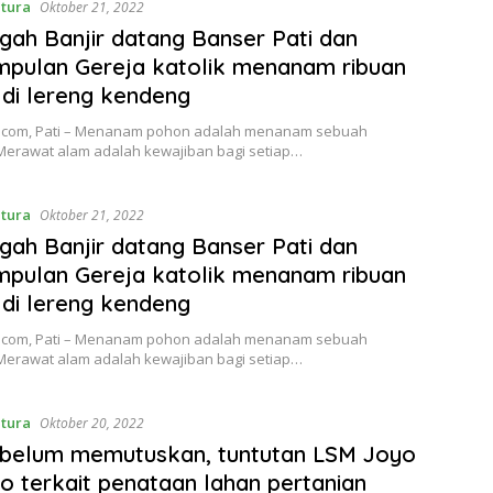
ntura
Oktober 21, 2022
ah Banjir datang Banser Pati dan
pulan Gereja katolik menanam ribuan
di lereng kendeng
o.com, Pati – Menanam pohon adalah menanam sebuah
Merawat alam adalah kewajiban bagi setiap…
ntura
Oktober 21, 2022
ah Banjir datang Banser Pati dan
pulan Gereja katolik menanam ribuan
di lereng kendeng
o.com, Pati – Menanam pohon adalah menanam sebuah
Merawat alam adalah kewajiban bagi setiap…
ntura
Oktober 20, 2022
belum memutuskan, tuntutan LSM Joyo
 terkait penataan lahan pertanian