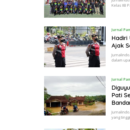
Jurnalind
Kelas IIB
Jurnal Pa
Hadiri
Ajak S
Jurnalind
dalam upa
Jurnal Pa
Diguyu
Pati S
Banda
Jurnalindo
yang ting