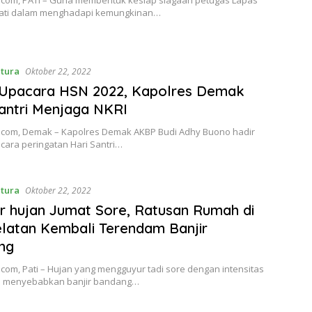
o.com, PATI – Guna membentuk kesiap siagaan petugas Lapas
 Pati dalam menghadapi kemungkinan…
ntura
Oktober 22, 2022
 Upacara HSN 2022, Kapolres Demak
antri Menjaga NKRI
o.com, Demak – Kapolres Demak AKBP Budi Adhy Buono hadir
cara peringatan Hari Santri…
ntura
Oktober 22, 2022
r hujan Jumat Sore, Ratusan Rumah di
elatan Kembali Terendam Banjir
ng
.com, Pati – Hujan yang mengguyur tadi sore dengan intensitas
gi menyebabkan banjir bandang…