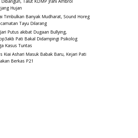
 Dibangun, Talut KDMP Jrahi Ambrol
rjang Hujan
lai Timbulkan Banyak Mudharat, Sound Horeg
ecamatan Tayu Dilarang
Jari Putus akibat Dugaan Bullying,
op3akb Pati Bakal Didampingi Psikolog
ga Kasus Tuntas
s Kiai Ashari Masuk Babak Baru, Kejari Pati
akan Berkas P21