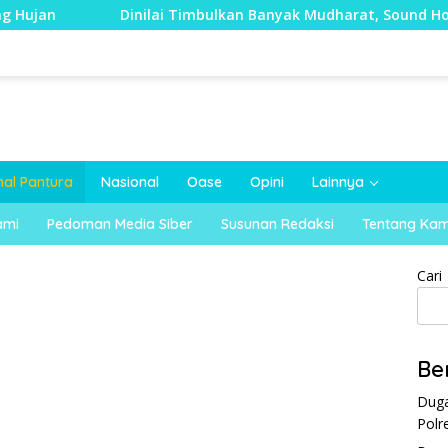
Dinilai Timbulkan Banyak Mudharat, Sound Horeg di K
nal Pantura
Nasional
Oase
Opini
Lainnya
ami
Pedoman Media Siber
Susunan Redaksi
Tentang Kam
Cari
Be
Duga
Polr