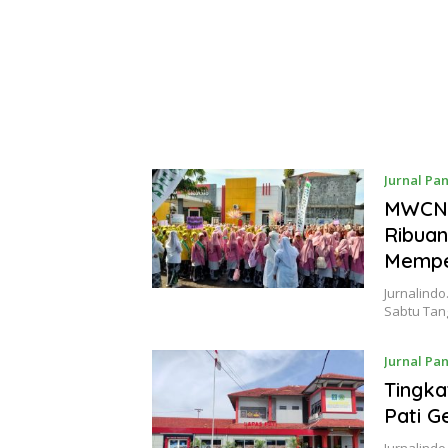
Jurnal Pa
MWCNU
Ribuan
Mempe
Jurnalindo
Sabtu Tan
Jurnal Pa
Tingka
Pati G