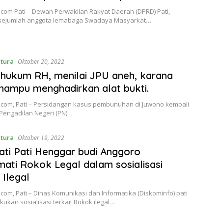
.com Pati – Dewan Perwakilan Rakyat Daerah (DPRD) Pati,
 sejumlah anggota lemabaga Swadaya Masyarkat…
ntura
Oktober 20, 2022
hukum RH, menilai JPU aneh, karana
mampu menghadirkan alat bukti.
o.com, Pati – Persidangan kasus pembunuhan di Juwono kembali
i Pengadilan Negeri (PN)…
ntura
Oktober 19, 2022
ati Pati Henggar budi Anggoro
ati Rokok Legal dalam sosialisasi
Ilegal
.com, Pati – Dinas Komunikasi dan Informatika (Diskominfo) pati
kukan sosialisasi terkait Rokok ilegal…