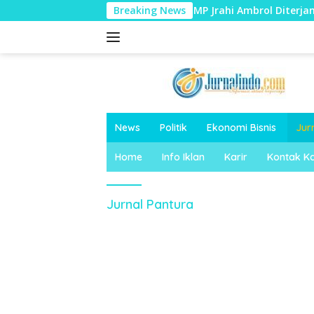
Langsung
Baru Dibangun, Talut KDMP Jrahi Ambrol Diterjang Hujan
Breaking News
ke
konten
News
Politik
Ekonomi Bisnis
Jur
Home
Info Iklan
Karir
Kontak K
Jurnal Pantura