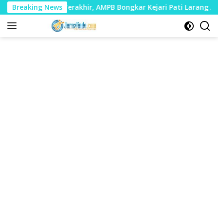
Langsung
ri Terakhir, AMPB Bongkar Kejari Pati Larang Audiensi Didok
Breaking News
ke
konten