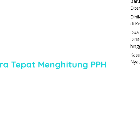
Baru
Dite
Dini
di K
Dua 
Dins
hing
Kasu
ra Tepat Menghitung PPH
Nyat