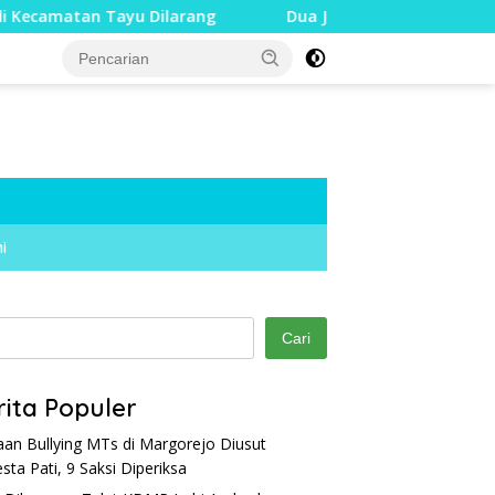
 Tayu Dilarang
Dua Jari Putus akibat Dugaan Bullying,
i
Cari
rita Populer
an Bullying MTs di Margorejo Diusut
esta Pati, 9 Saksi Diperiksa