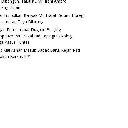
 Dibangun, Talut KDMP Jrahi Ambrol
rjang Hujan
lai Timbulkan Banyak Mudharat, Sound Horeg
ecamatan Tayu Dilarang
Jari Putus akibat Dugaan Bullying,
op3akb Pati Bakal Didampingi Psikolog
ga Kasus Tuntas
s Kiai Ashari Masuk Babak Baru, Kejari Pati
akan Berkas P21