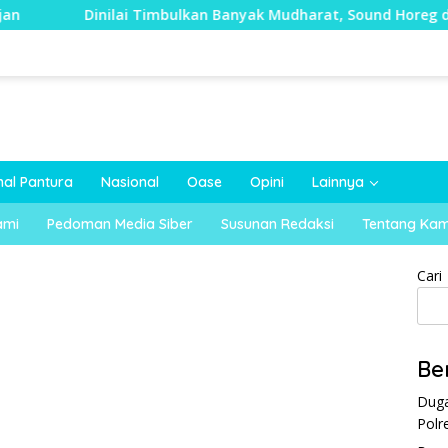
inilai Timbulkan Banyak Mudharat, Sound Horeg di Kecamatan
nal Pantura
Nasional
Oase
Opini
Lainnya
ami
Pedoman Media Siber
Susunan Redaksi
Tentang Kam
Cari
Be
Duga
Polr