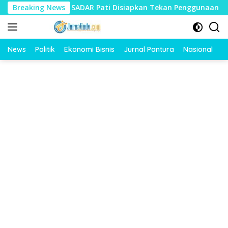
Langsung
KU SADAR Pati Disiapkan Tekan Penggunaan Motor oleh Pelajar
Breaking News
ke
konten
News
Politik
Ekonomi Bisnis
Jurnal Pantura
Nasional
O