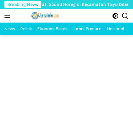
Langsung
 Mudharat, Sound Horeg di Kecamatan Tayu Dilarang
Breaking News
Du
ke
konten
News
Politik
Ekonomi Bisnis
Jurnal Pantura
Nasional
O