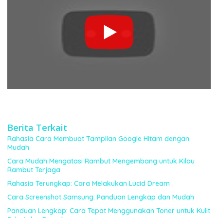
Berita Terkait
Rahasia Cara Membuat Tampilan Google Hitam dengan
Mudah
Cara Mudah Mengatasi Rambut Mengembang untuk Kilau
Rambut Terjaga
Rahasia Terungkap: Cara Melakukan Lucid Dream
Cara Screenshot Samsung: Panduan Lengkap dan Mudah
Panduan Lengkap: Cara Tepat Menggunakan Toner untuk Kulit