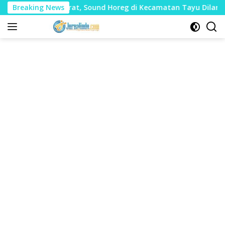
Langsung
 Mudharat, Sound Horeg di Kecamatan Tayu Dilarang
Breaking News
Du
ke
konten