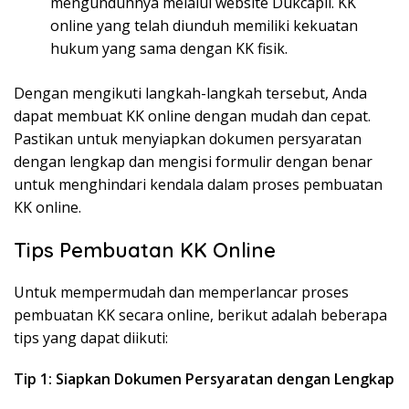
mengunduhnya melalui website Dukcapil. KK
online yang telah diunduh memiliki kekuatan
hukum yang sama dengan KK fisik.
Dengan mengikuti langkah-langkah tersebut, Anda
dapat membuat KK online dengan mudah dan cepat.
Pastikan untuk menyiapkan dokumen persyaratan
dengan lengkap dan mengisi formulir dengan benar
untuk menghindari kendala dalam proses pembuatan
KK online.
Tips Pembuatan KK Online
Untuk mempermudah dan memperlancar proses
pembuatan KK secara online, berikut adalah beberapa
tips yang dapat diikuti:
Tip 1: Siapkan Dokumen Persyaratan dengan Lengkap