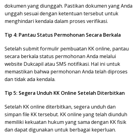
dokumen yang diunggah. Pastikan dokumen yang Anda
unggah sesuai dengan ketentuan tersebut untuk
menghindari kendala dalam proses verifikasi.
Tip 4: Pantau Status Permohonan Secara Berkala
Setelah submit formulir pembuatan KK online, pantau
secara berkala status permohonan Anda melalui
website Dukcapil atau SMS notifikasi. Hal ini untuk
memastikan bahwa permohonan Anda telah diproses
dan tidak ada kendala.
Tip 5: Segera Unduh KK Online Setelah Diterbitkan
Setelah KK online diterbitkan, segera unduh dan
simpan file KK tersebut. KK online yang telah diunduh
memiliki kekuatan hukum yang sama dengan KK fisik
dan dapat digunakan untuk berbagai keperluan.