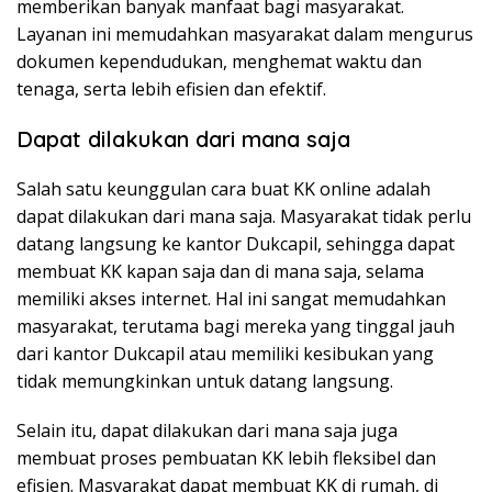
memberikan banyak manfaat bagi masyarakat.
Layanan ini memudahkan masyarakat dalam mengurus
dokumen kependudukan, menghemat waktu dan
tenaga, serta lebih efisien dan efektif.
Dapat dilakukan dari mana saja
Salah satu keunggulan cara buat KK online adalah
dapat dilakukan dari mana saja. Masyarakat tidak perlu
datang langsung ke kantor Dukcapil, sehingga dapat
membuat KK kapan saja dan di mana saja, selama
memiliki akses internet. Hal ini sangat memudahkan
masyarakat, terutama bagi mereka yang tinggal jauh
dari kantor Dukcapil atau memiliki kesibukan yang
tidak memungkinkan untuk datang langsung.
Selain itu, dapat dilakukan dari mana saja juga
membuat proses pembuatan KK lebih fleksibel dan
efisien. Masyarakat dapat membuat KK di rumah, di