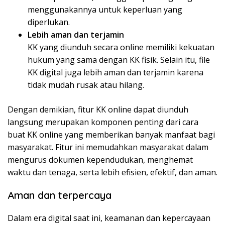
menggunakannya untuk keperluan yang
diperlukan.
Lebih aman dan terjamin
KK yang diunduh secara online memiliki kekuatan
hukum yang sama dengan KK fisik. Selain itu, file
KK digital juga lebih aman dan terjamin karena
tidak mudah rusak atau hilang.
Dengan demikian, fitur KK online dapat diunduh
langsung merupakan komponen penting dari cara
buat KK online yang memberikan banyak manfaat bagi
masyarakat. Fitur ini memudahkan masyarakat dalam
mengurus dokumen kependudukan, menghemat
waktu dan tenaga, serta lebih efisien, efektif, dan aman.
Aman dan terpercaya
Dalam era digital saat ini, keamanan dan kepercayaan