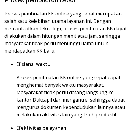
Proses pembuatan cepat
Proses pembuatan KK online yang cepat merupakan
salah satu kelebihan utama layanan ini. Dengan
memanfaatkan teknologi, proses pembuatan KK dapat
dilakukan dalam hitungan menit atau jam, sehingga
masyarakat tidak perlu menunggu lama untuk
mendapatkan KK baru.
Efisiensi waktu
Proses pembuatan KK online yang cepat dapat
menghemat banyak waktu masyarakat.
Masyarakat tidak perlu datang langsung ke
kantor Dukcapil dan mengantre, sehingga dapat
mengurus dokumen kependudukan lainnya atau
melakukan aktivitas lain yang lebih produktif.
Efektivitas pelayanan