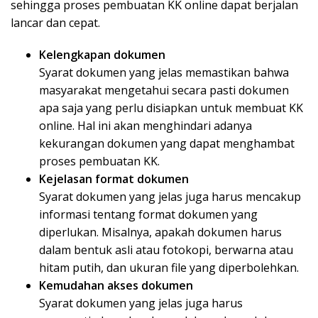
sehingga proses pembuatan KK online dapat berjalan
lancar dan cepat.
Kelengkapan dokumen
Syarat dokumen yang jelas memastikan bahwa
masyarakat mengetahui secara pasti dokumen
apa saja yang perlu disiapkan untuk membuat KK
online. Hal ini akan menghindari adanya
kekurangan dokumen yang dapat menghambat
proses pembuatan KK.
Kejelasan format dokumen
Syarat dokumen yang jelas juga harus mencakup
informasi tentang format dokumen yang
diperlukan. Misalnya, apakah dokumen harus
dalam bentuk asli atau fotokopi, berwarna atau
hitam putih, dan ukuran file yang diperbolehkan.
Kemudahan akses dokumen
Syarat dokumen yang jelas juga harus