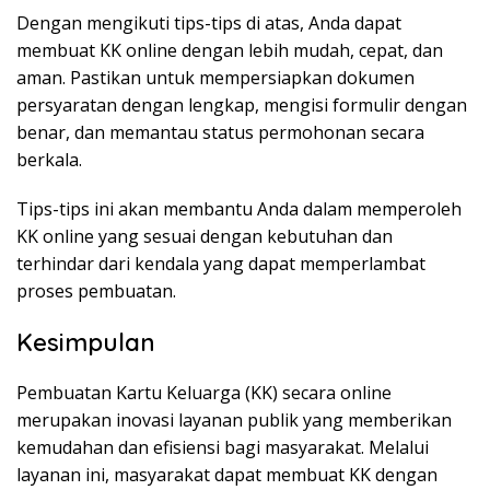
Dengan mengikuti tips-tips di atas, Anda dapat
membuat KK online dengan lebih mudah, cepat, dan
aman. Pastikan untuk mempersiapkan dokumen
persyaratan dengan lengkap, mengisi formulir dengan
benar, dan memantau status permohonan secara
berkala.
Tips-tips ini akan membantu Anda dalam memperoleh
KK online yang sesuai dengan kebutuhan dan
terhindar dari kendala yang dapat memperlambat
proses pembuatan.
Kesimpulan
Pembuatan Kartu Keluarga (KK) secara online
merupakan inovasi layanan publik yang memberikan
kemudahan dan efisiensi bagi masyarakat. Melalui
layanan ini, masyarakat dapat membuat KK dengan