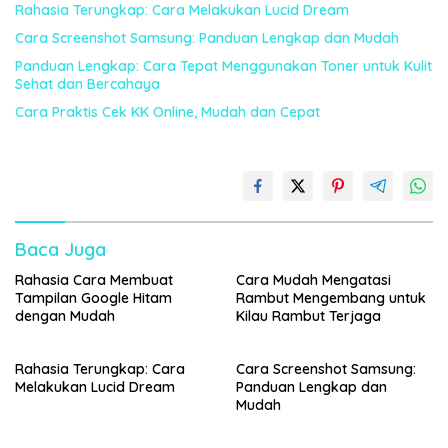
Rahasia Terungkap: Cara Melakukan Lucid Dream
Cara Screenshot Samsung: Panduan Lengkap dan Mudah
Panduan Lengkap: Cara Tepat Menggunakan Toner untuk Kulit
Sehat dan Bercahaya
Cara Praktis Cek KK Online, Mudah dan Cepat
Baca Juga
Rahasia Cara Membuat
Cara Mudah Mengatasi
Tampilan Google Hitam
Rambut Mengembang untuk
dengan Mudah
Kilau Rambut Terjaga
Rahasia Terungkap: Cara
Cara Screenshot Samsung:
Melakukan Lucid Dream
Panduan Lengkap dan
Mudah