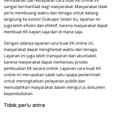
Kemudahan dan kecepatan cara buat KK online ini
sangat bermanfaat bagi masyarakat. Masyarakat tidak
perlu membuang waktu dan tenaga untuk datang
langsung ke kantor Dukcapil. Selain itu, layanan ini
juga lebih efisien dan efektif, karena masyarakat dapat
membuat KK kapan saja dan di mana saja.
Dengan adanya layanan cara buat KK online ini,
masyarakat dapat menghemat waktu dan tenaga.
Layanan ini juga lebih transparan dan akuntabel,
karena masyarakat dapat memantau proses
pembuatan KK secara online. Layanan cara buat KK
online ini merupakan salah satu upaya pemerintah
untuk meningkatkan pelayanan publik dan
memudahkan masyarakat dalam mengurus dokumen
kependudukan.
Tidak perlu antre